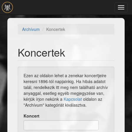
Ugrás a tartalomra
Toggl
navig
Archívum
Koncertek
Koncertek
Ezen az oldalon lehet a zenekar koncertjeire
keresni 1896-tól napjainkig. Ha hibás adatot
talál, rendelkezik itt meg nem található archív
anyaggal, esetleg egyéb megjegyzése van,
kérjük írjon nekünk a
Kapcsolat
oldalon az
"Archívum" kategóriát kiválasztva.
Koncert