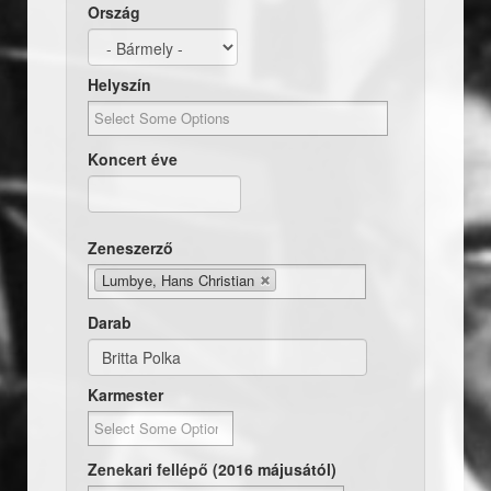
Ország
Helyszín
Koncert éve
Dátum
Koncert éve
Zeneszerző
Lumbye, Hans Christian
Darab
Karmester
Zenekari fellépő (2016 májusától)