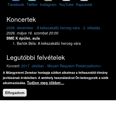
Facebook
Twitter
Instagram
YouTube
Kapcsolat
Koncertek
2026. december - A kékszakállú herceg vára - 2. előadás
2026. május 16. szombat 20:00
BME K épület, aula
Bartók Béla: A kékszakállú herceg vára
Legutóbbi felvételek
Previous
Next
Koncert:
2017. október - Mozart Requiem Pesterzsébeten
A Műegyetemi Zenekar honlapja sütiket alkalmaz a felhasználói élmány
Mozart: Requiem
Mozart: Requiem
javításának érdekében. A webhely használatával Ön beleegyezik a sütik
Tudjon meg többet…
alkalmazásába.
Elfogadom