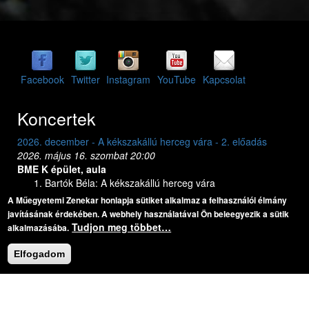
Facebook
Twitter
Instagram
YouTube
Kapcsolat
Koncertek
2026. december - A kékszakállú herceg vára - 2. előadás
2026. május 16. szombat 20:00
BME K épület, aula
Bartók Béla: A kékszakállú herceg vára
A Műegyetemi Zenekar honlapja sütiket alkalmaz a felhasználói élmány
Legutóbbi felvételek
javításának érdekében. A webhely használatával Ön beleegyezik a sütik
Tudjon meg többet…
alkalmazásába.
Previous
Next
Koncert:
2017. október - Mozart Requiem Pesterzsébeten
Elfogadom
Mozart: Requiem
Mozart: Requiem