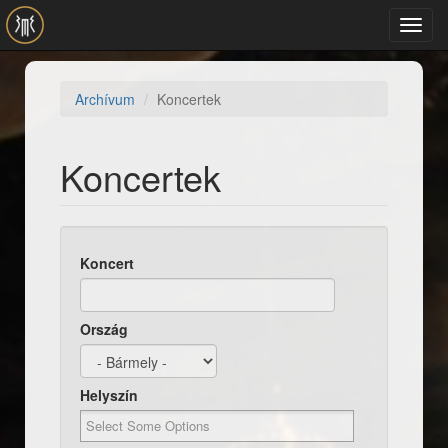
Ugrás a tartalomra
Toggl
navig
Archívum
Koncertek
Koncertek
Koncert
Ország
Helyszín