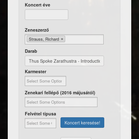
Koncert éve
Dátum
Koncert éve
Zeneszerző
Strauss, Richard
Darab
Karmester
Zenekari fellépő (2016 májusától)
Felvétel típusa
Koncert keresése!