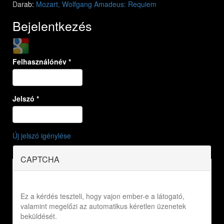
Darab:
Mozart, Wolfgang Amadeus: Requiem
Bejelentkezés
Login with Google
Felhasználónév
*
Jelszó
*
Új jelszó igénylése
CAPTCHA
Ez a kérdés teszteli, hogy vajon ember-e a látogató,
valamint megelőzi az automatikus kéretlen üzenetek
beküldését.