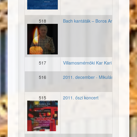
518
Bach kantáták – Boros András emléké
fenykep_20111119_borosa
517
Villamosmérnöki Kar Kari Tanácsűlés
516
2011. december - Mikulás
515
2011. őszi koncert
20111206_plakat_diotorok