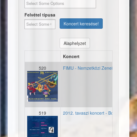
Felvétel típusa
Koncert keresése!
Alaphelyzet
Koncert
520
FIMU - Nemzetközi Zenei Egyetemi Fe
affiche-fimu-2012-belfort.j
519
2012. tavaszi koncert - Boros András
20120504_plakat_mikoszil