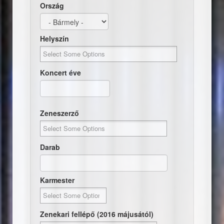
Ország
Helyszín
Koncert éve
Dátum
Koncert éve
Zeneszerző
Darab
Karmester
Zenekari fellépő (2016 májusától)