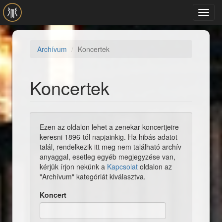
Ugrás a tartalomra
Toggl
navig
Archívum
Koncertek
Koncertek
Ezen az oldalon lehet a zenekar koncertjeire
keresni 1896-tól napjainkig. Ha hibás adatot
talál, rendelkezik itt meg nem található archív
anyaggal, esetleg egyéb megjegyzése van,
kérjük írjon nekünk a
Kapcsolat
oldalon az
"Archívum" kategóriát kiválasztva.
Koncert