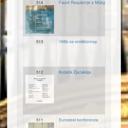
514
Fauré Requiemje a Műegyetem auláj
20111118_plakat_faurere
513
1956-os emlékünnep
512
Kutatók Éjszakája
20110923_plakat_kutatoke
511
Eurosteel konferencia