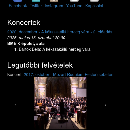
Facebook
Twitter
Instagram
YouTube
Kapcsolat
Koncertek
2026. december - A kékszakállú herceg vára - 1. előadás
2026. május 15. péntek 20:00
BME K épület, aula
Bartók Béla: A kékszakállú herceg vára
Legutóbbi felvételek
Previous
Next
Koncert:
2017. október - Mozart Requiem Pesterzsébeten
Mozart: Requiem
Mozart: Requiem