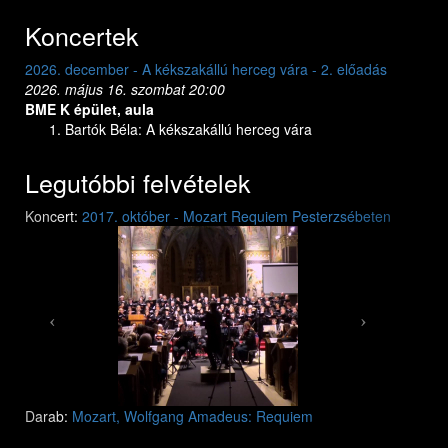
Koncertek
2026. december - A kékszakállú herceg vára - 1. előadás
2026. május 15. péntek 20:00
BME K épület, aula
Bartók Béla: A kékszakállú herceg vára
Legutóbbi felvételek
Previous
Next
Koncert:
2017. október - Mozart Requiem Pesterzsébeten
Mozart: Requiem
Mozart: Requiem
Darab:
Mozart, Wolfgang Amadeus: Requiem