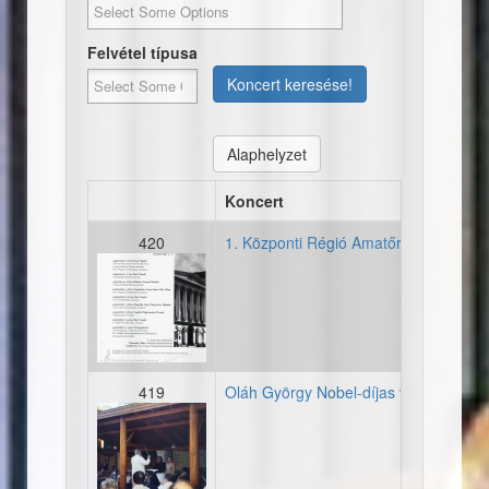
Felvétel típusa
Koncert keresése!
Alaphelyzet
Koncert
420
1. Központi Régió Amatőrzenekari Fes
20030830_plakat_kozpontir
419
Oláh György Nobel-díjas vegyészprof
fenykep_20030616_nagyi