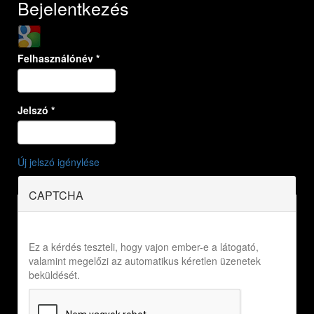
Bejelentkezés
Login with Google
Felhasználónév
*
Jelszó
*
Új jelszó igénylése
CAPTCHA
Ez a kérdés teszteli, hogy vajon ember-e a látogató,
valamint megelőzi az automatikus kéretlen üzenetek
beküldését.