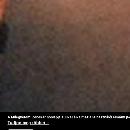
A Műegyetemi Zenekar honlapja sütiket alkalmaz a felhasználói élmány ja
Tudjon meg többet…