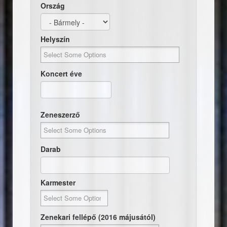
Ország
Helyszín
Koncert éve
Dátum
Koncert éve
Zeneszerző
Darab
Karmester
Zenekari fellépő (2016 májusától)