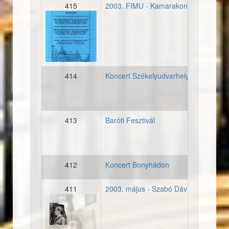
415
2003. FIMU - Kamarakoncert I.
20030607_plakat_francia_b
414
Koncert Székelyudvarhelyen
413
Baróti Fesztivál
412
Koncert Bonyhádon
411
2003. május - Szabó Dávid kiállításán
20030509_meghivo_szaboda