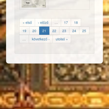
« első
‹ előző
…
17
18
19
20
21
22
23
24
25
…
következő ›
utolsó »