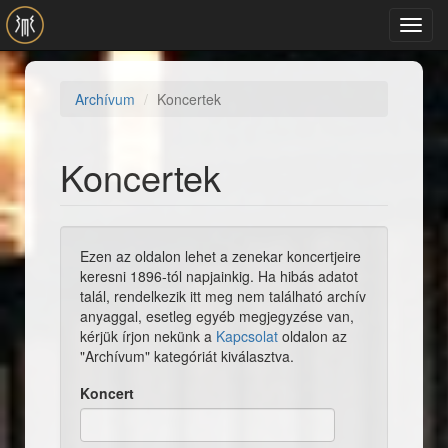
Ugrás a tartalomra
Toggl
navig
Archívum
Koncertek
Koncertek
Ezen az oldalon lehet a zenekar koncertjeire
keresni 1896-tól napjainkig. Ha hibás adatot
talál, rendelkezik itt meg nem található archív
anyaggal, esetleg egyéb megjegyzése van,
kérjük írjon nekünk a
Kapcsolat
oldalon az
"Archívum" kategóriát kiválasztva.
Koncert