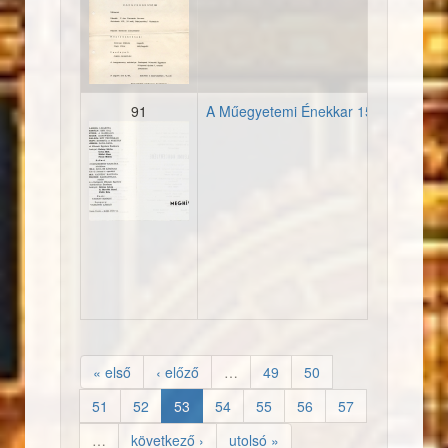
19681214_meghivo_konce
91
A Műegyetemi Énekkar 15 éves jubil
19680511_meghivo_15jubi
« első
‹ előző
…
49
50
51
52
53
54
55
56
57
…
következő ›
utolsó »