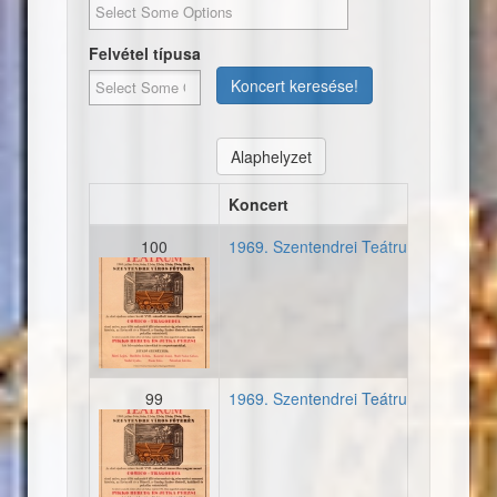
Felvétel típusa
Koncert keresése!
Alaphelyzet
Koncert
100
1969. Szentendrei Teátrum - Első mű
19690705_plakat_szentend
99
1969. Szentendrei Teátrum - Első mű
19690705_plakat_szentend