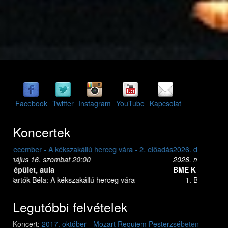
Facebook
Twitter
Instagram
YouTube
Kapcsolat
Koncertek
2026. december - A kékszakállú herceg vára - 1. előadás
2026. május 15. péntek 20:00
BME K épület, aula
Bartók Béla: A kékszakállú herceg vára
Legutóbbi felvételek
Previous
Next
Koncert:
2017. október - Mozart Requiem Pesterzsébeten