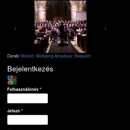
Mozart: Requiem
Mozart: Requiem
Darab:
Mozart, Wolfgang Amadeus: Requiem
Bejelentkezés
Login with Google
Felhasználónév
*
Jelszó
*