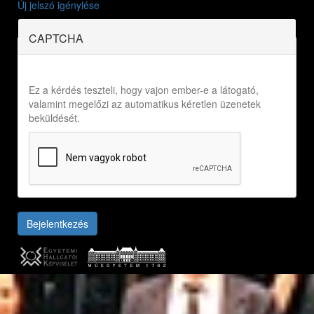
Új jelszó igénylése
CAPTCHA
Ez a kérdés teszteli, hogy vajon ember-e a látogató,
valamint megelőzi az automatikus kéretlen üzenetek
beküldését.
Bejelentkezés