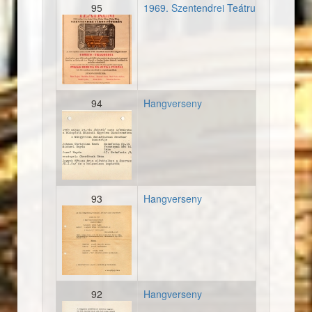
95
1969. Szentendrei Teátrum - Első mű
19690705_plakat_szentend
94
Hangverseny
19690519_meghivo_konce
93
Hangverseny
19690506_meghivo_konce
92
Hangverseny