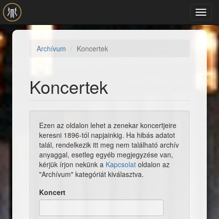
Ugrás a tartalomra
Toggl
navig
Archívum
Koncertek
Koncertek
Ezen az oldalon lehet a zenekar koncertjeire
keresni 1896-tól napjainkig. Ha hibás adatot
talál, rendelkezik itt meg nem található archív
anyaggal, esetleg egyéb megjegyzése van,
kérjük írjon nekünk a
Kapcsolat
oldalon az
"Archívum" kategóriát kiválasztva.
Koncert