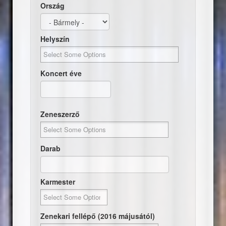
Ország
Helyszín
Koncert éve
Dátum
Koncert éve
Zeneszerző
Darab
Karmester
Zenekari fellépő (2016 májusától)