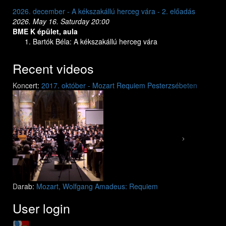
2026. december - A kékszakállú herceg vára - 2. előadás
2026. dec
2026. May 16. Saturday 20:00
2026. May
BME K épület, aula
BME K ép
Bartók Béla: A kékszakállú herceg vára
Bar
Recent videos
Previous
Next
Koncert:
2017. október - Mozart Requiem Pesterzsébeten
Mozart: Requiem
Mozart: Requiem
Darab:
Mozart, Wolfgang Amadeus: Requiem
User login
Login with Google