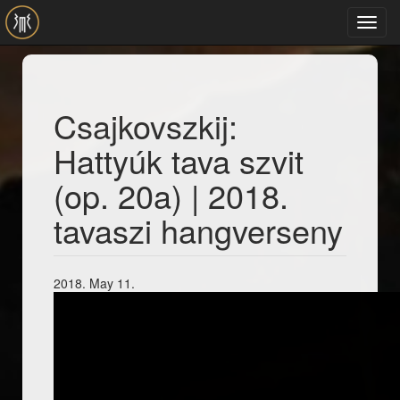
Skip to main content
Toggl
navig
Csajkovszkij:
Hattyúk tava szvit
(op. 20a) | 2018.
tavaszi hangverseny
2018. May 11.