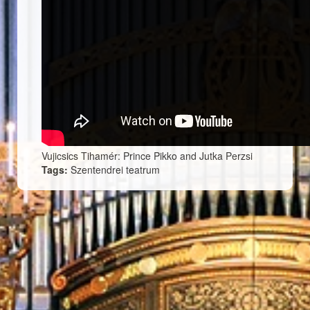
Vujicsics Tihamér: Prince Pikko and Jutka Perzsi
Tags:
Szentendrei teatrum