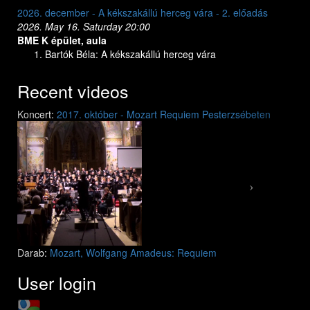
2026. december - A kékszakállú herceg vára - 2. előadás
2026. dec
2026. May 16. Saturday 20:00
2026. May
BME K épület, aula
BME K ép
Bartók Béla: A kékszakállú herceg vára
Bar
Recent videos
Previous
Next
Koncert:
2017. október - Mozart Requiem Pesterzsébeten
Mozart: Requiem
Mozart: Requiem
Darab:
Mozart, Wolfgang Amadeus: Requiem
User login
Login with Google