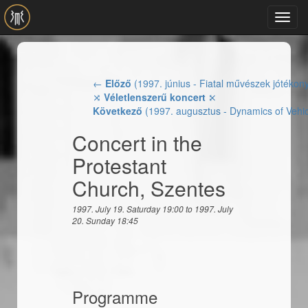
Skip to main content
Toggl
navig
←
Előző
(1997. június - Fiatal művészek jótéko
⤨
Véletlenszerű koncert
⤪
Következő
(1997. augusztus - Dynamics of Vehi
Concert in the
Protestant
Church, Szentes
1997. July 19. Saturday 19:00
to
1997. July
20. Sunday 18:45
Programme