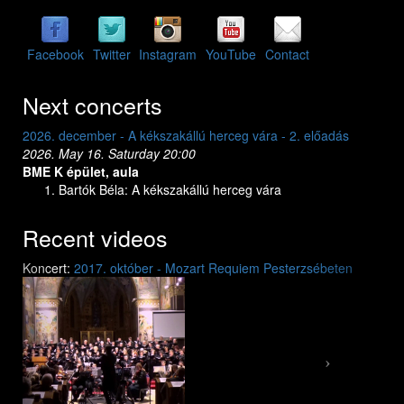
Facebook
Twitter
Instagram
YouTube
Contact
Next concerts
2026. december - A kékszakállú herceg vára - 2. előadás
2026. dec
2026. May 16. Saturday 20:00
2026. May
BME K épület, aula
BME K ép
Bartók Béla: A kékszakállú herceg vára
Bar
Recent videos
Previous
Next
Koncert:
2017. október - Mozart Requiem Pesterzsébeten
Mozart: Requiem
Mozart: Requiem