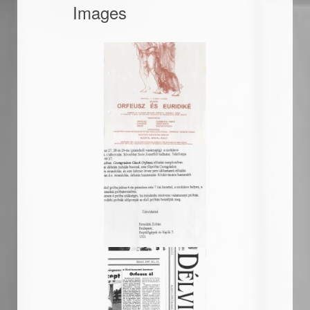
Images
19970719_plakat_nag
19970627_level_prob
19970721_cikk_delvil