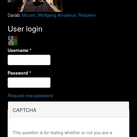
Darab:
Mozart, Wolfgang Amadeus: Requiem
User login
Login with Google
Username
*
Password
*
Request new password
CAPTCHA
This question is for testing whether or not you are a