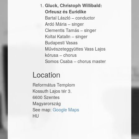
Gluck, Christoph Willibald:
Orfeusz és Euridike
Bartal László
–
conductor
Ardó Mária
–
singer
Clementis Tamás
–
singer
Koltai Katalin
–
singer
Budapesti Vasas
Művészeteggyüttes Vass Lajos
kórusa
–
chorus
Somos Csaba
–
chorus master
Location
Református Templom
Kossuth Lajos tér 3.
6600
Szentes
Magyarország
See map:
Google Maps
HU