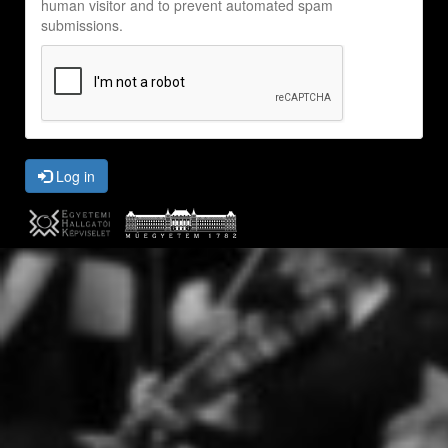
human visitor and to prevent automated spam
submissions.
Log in