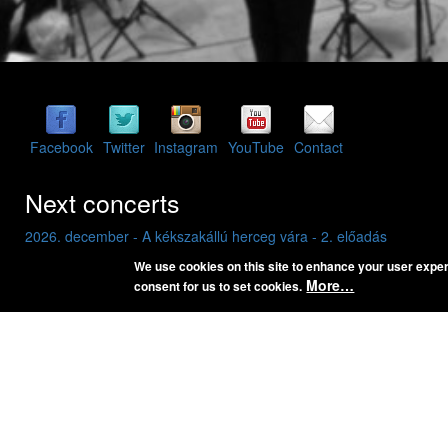
Facebook
Twitter
Instagram
YouTube
Contact
Next concerts
2026. december - A kékszakállú herceg vára - 2. előadás
2
2026. May 16. Saturday 20:00
2
We use cookies on this site to enhance your user expe
BME K épület, aula
B
More…
consent for us to set cookies.
Bartók Béla: A kékszakállú herceg vára