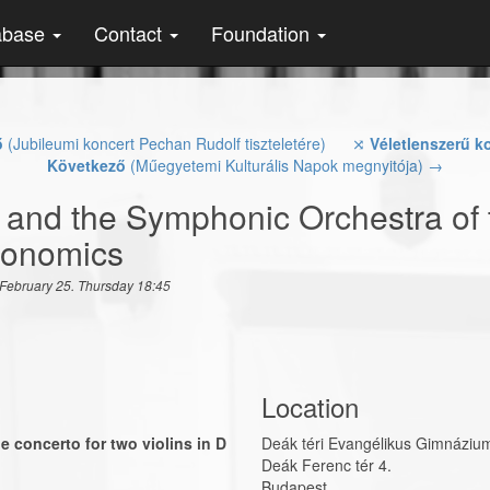
abase
Contact
Foundation
ő
(Jubileumi koncert Pechan Rudolf tiszteletére)
⤨
Véletlenszerű k
Következő
(Műegyetemi Kulturális Napok megnyitója) →
nd the Symphonic Orchestra of t
conomics
February 25. Thursday 18:45
Location
 concerto for two violins in D
Deák téri Evangélikus Gimnáziu
Deák Ferenc tér 4.
Budapest