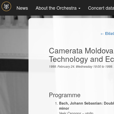
Skip to main content
News
About the Orchestra
Concert dat
←
Előz
Camerata Moldova a
Technology and E
1999. February 24. Wednesday 19:00
to
1999. 
Programme
Bach, Johann Sebastian: Double
minor
Veér Csongor
–
violin