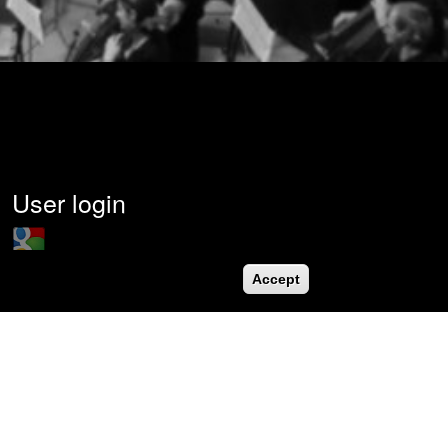
User login
Login with Google
Username
*
Accept
Password
*
Request new password