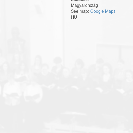
Magyarország
See map:
Google Maps
HU
at_cameratamoldovakoncert001.j