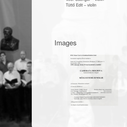
Tüttő Edit
–
violin
Images
19990224_plak