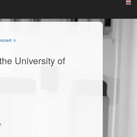
oncert
⤪
he University of
m