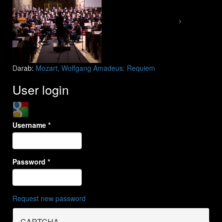
Darab:
Mozart, Wolfgang Amadeus: Requiem
User login
Login with Google
Username
*
Password
*
Request new password
CAPTCHA