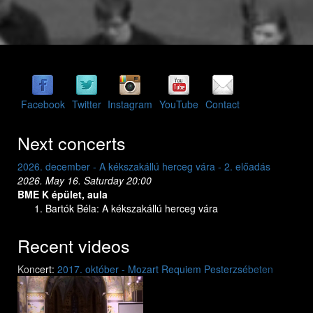
Facebook
Twitter
Instagram
YouTube
Contact
Next concerts
2026. december - A kékszakállú herceg vára - 2. előadás
2026. May 16. Saturday 20:00
BME K épület, aula
Bartók Béla: A kékszakállú herceg vára
Recent videos
Previous
Next
Koncert:
2017. október - Mozart Requiem Pesterzsébeten
Mozart: Requiem
Mozart: Requiem