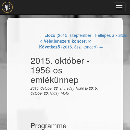
Skip to main content
Toggl
navig
←
Előző
(2015. szeptember - Fellépés a külföldi 
⤨
Véletlenszerű koncert
⤪
Következő
(2015. őszi koncert) →
2015. október -
1956-os
emlékünnep
2015. October 22. Thursday 15:00
to
2015.
October 23. Friday 14:45
Programme