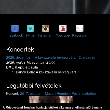
Facebook
Twitter
Instagram
YouTube
Kapcsolat
Koncertek
2026. december - A kékszakállú herceg vára - 2. előadás
2026. dec
2026. május 16. szombat 20:00
2026. máj
BME K épület, aula
BME K ép
Bartók Béla: A kékszakállú herceg vára
Bar
Legutóbbi felvételek
Previous
Next
Koncert:
2017. október - Mozart Requiem Pesterzsébeten
Mozart: Requiem
Mozart: Requiem
A Műegyetemi Zenekar honlapja sütiket alkalmaz a felhasználói élmány