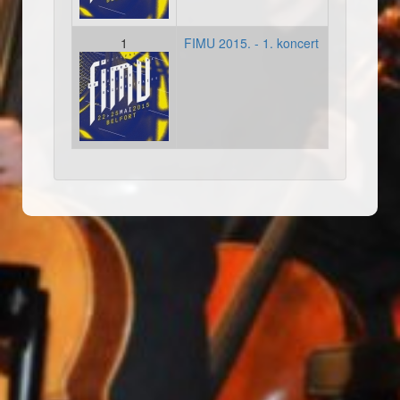
1
FIMU 2015. - 1. koncert
Bel
fimu_2015_plakat.jpg