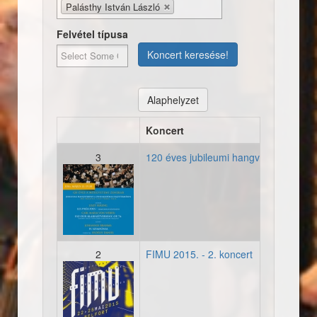
Palásthy István László
Felvétel típusa
Koncert keresése!
Alaphelyzet
Koncert
He
3
120 éves jubileumi hangverseny
Ze
2016_05_13_4-plakat.jpg
2
FIMU 2015. - 2. koncert
Bel
fimu_2015_plakat.jpg