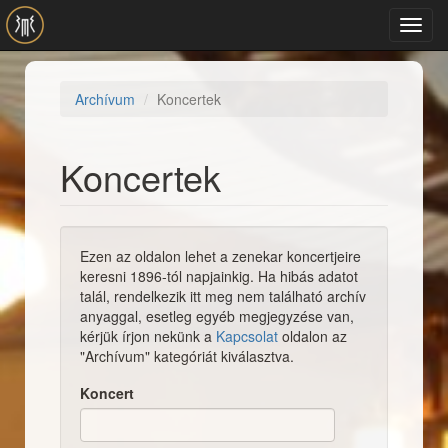
Ugrás a tartalomra
Toggl
navig
Archívum
Koncertek
Koncertek
Ezen az oldalon lehet a zenekar koncertjeire
keresni 1896-tól napjainkig. Ha hibás adatot
talál, rendelkezik itt meg nem található archív
anyaggal, esetleg egyéb megjegyzése van,
kérjük írjon nekünk a
Kapcsolat
oldalon az
"Archívum" kategóriát kiválasztva.
Koncert