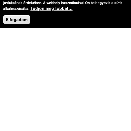
javításának érdekében. A webhely használatával Ön beleegyezik a sütik
Tudjon meg többet…
alkalmazásába.
Elfogadom
Darab:
Mozart, Wolfgang Amadeus: Requiem
Bejelentkezés
Login with Google
Felhasználónév
*
Jelszó
*
Új jelszó igénylése
CAPTCHA