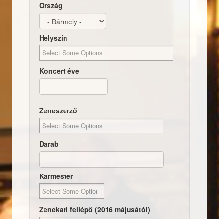
Ország
Helyszín
Koncert éve
Dátum
Koncert éve
Zeneszerző
Darab
Karmester
Zenekari fellépő (2016 májusától)