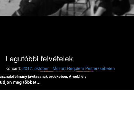
Legutóbbi felvételek
Previous
Next
Koncert:
2017. október - Mozart Requiem Pesterzsébeten
használói élmány javításának érdekében. A webhely
Mozart: Requiem
Mozart: Requiem
Tudjon meg többet…
Darab:
Mozart, Wolfgang Amadeus: Requiem