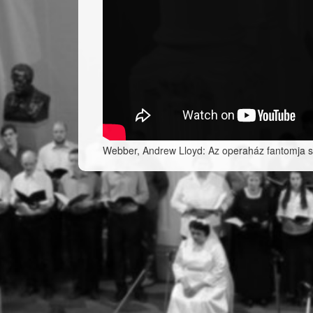
Webber, Andrew Lloyd: Az operaház fantomja s