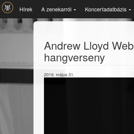
Ugrás a tartalomra
Hírek
A zenekarról
Koncertadatbázis
Andrew Lloyd Webbe
hangverseny
2019. május 31.