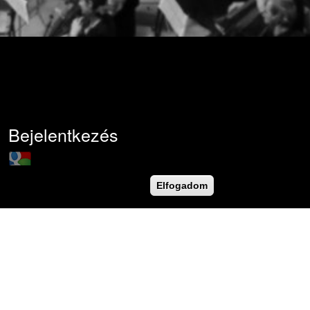
Bejelentkezés
Login with Google
Felhasználónév
*
Elfogadom
Jelszó
*
Új jelszó igénylése