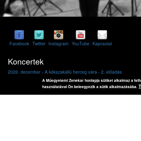
Facebook
Twitter
Instagram
YouTube
Kapcsolat
Koncertek
2026. december - A kékszakállú herceg vára - 2. előadás
2026. május 16. szombat 20:00
A Műegyetemi Zenekar honlapja sütiket alkalmaz a fel
BME K épület, aula
használatával Ön beleegyezik a sütik alkalmazásába.
Bartók Béla: A kékszakállú herceg vára