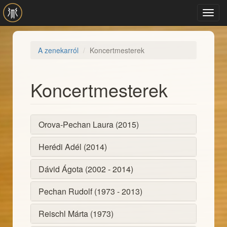
Ugrás a tartalomra
Toggl
navig
A zenekarról
Koncertmesterek
Koncertmesterek
Orova-Pechan Laura (
2015
)
Herédi Adél (
2014
)
Dávid Ágota (
2002
-
2014
)
Pechan Rudolf (
1973
-
2013
)
Reischl Márta (
1973
)