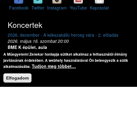
Facebook
Twitter
Instagram
YouTube
Kapcsolat
Koncertek
2026. december - A kékszakállú herceg vára - 2. előadás
2026. dec
2026. május 16. szombat 20:00
2026. máj
BME K épület, aula
BME K ép
Bartók Béla: A kékszakállú herceg vára
Bar
A Műegyetemi Zenekar honlapja sütiket alkalmaz a felhasználói élmány
javításának érdekében. A webhely használatával Ön beleegyezik a sütik
Tudjon meg többet…
alkalmazásába.
Legutóbbi felvételek
Elfogadom
Previous
Next
Koncert:
2017. október - Mozart Requiem Pesterzsébeten
Mozart: Requiem
Mozart: Requiem