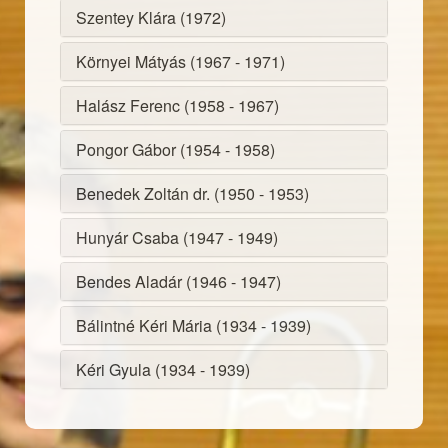
Szentey Klára (
1972
)
Környei Mátyás (
1967
-
1971
)
Halász Ferenc (
1958
-
1967
)
Pongor Gábor (
1954
-
1958
)
Benedek Zoltán dr. (
1950
-
1953
)
Hunyár Csaba (
1947
-
1949
)
Bendes Aladár (
1946
-
1947
)
Bálintné Kéri Mária (
1934
-
1939
)
Kéri Gyula (
1934
-
1939
)