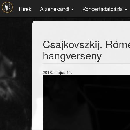
Ugrás a tartalomra
Hírek
A zenekarról
Koncertadatbázis
Csajkovszkij. Rómeó
hangverseny
2018. május 11.