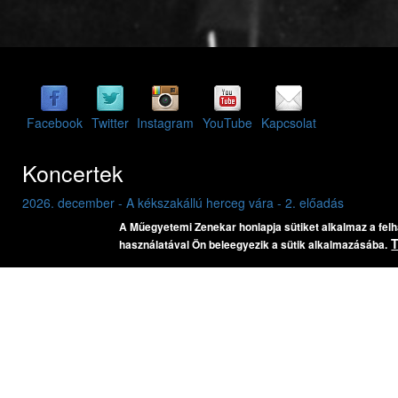
Facebook
Twitter
Instagram
YouTube
Kapcsolat
Koncertek
2026. december - A kékszakállú herceg vára - 2. előadás
2026. május 16. szombat 20:00
A Műegyetemi Zenekar honlapja sütiket alkalmaz a fel
BME K épület, aula
használatával Ön beleegyezik a sütik alkalmazásába.
Bartók Béla: A kékszakállú herceg vára