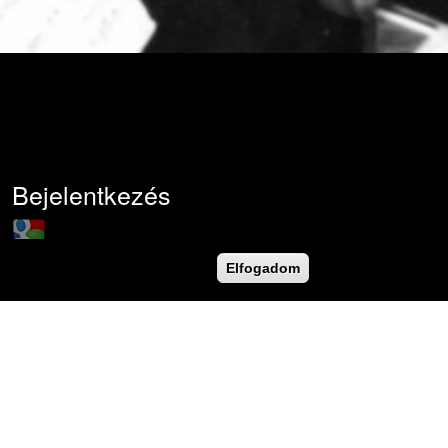
Bejelentkezés
Login with Google
Felhasználónév
*
Elfogadom
Jelszó
*
Új jelszó igénylése