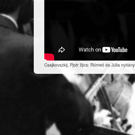
Csajkovszkij, Pjotr Iljics: Rómeó és Júlia nyitán