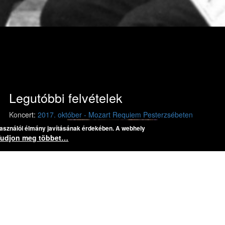
Legutóbbi felvételek
Previous
Next
Koncert:
2017. október - Mozart Requiem Pesterzsébeten
használói élmány javításának érdekében. A webhely
Mozart: Requiem
Mozart: Requiem
Tudjon meg többet…
Darab:
Mozart, Wolfgang Amadeus: Requiem