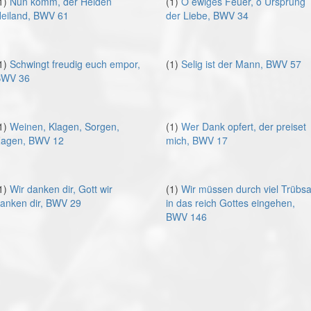
1)
Nun komm, der Heiden
(1)
O ewiges Feuer, o Ursprung
eiland, BWV 61
der Liebe, BWV 34
1)
Schwingt freudig euch empor,
(1)
Selig ist der Mann, BWV 57
WV 36
1)
Weinen, Klagen, Sorgen,
(1)
Wer Dank opfert, der preiset
agen, BWV 12
mich, BWV 17
1)
Wir danken dir, Gott wir
(1)
Wir müssen durch viel Trübsa
anken dir, BWV 29
in das reich Gottes eingehen,
BWV 146