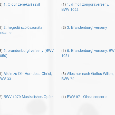
8)
1. C-dúr zenekari szvit
(1)
1. d-moll zongoraverseny,
BWV 1052
1)
2. hegedű szóló­szonáta -
(2)
3. Brandenburgi verseny
ndante
3)
5. brandenburgi verseny (BWV
(1)
6. Brandenburgi verseny, B
050)
1051
1)
Allein zu Dir, Herr Jesu Christ,
(3)
Alles nur nach Gottes Willen,
WV 33
BWV 72
2)
BWV 1079 Musikalishes Opfer
(1)
BWV 971 Olasz concerto