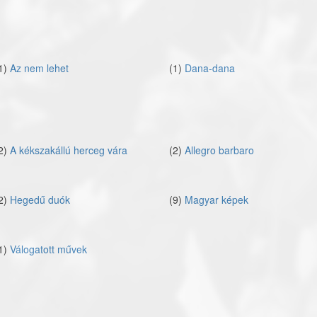
1)
Az nem lehet
(1)
Dana-dana
2)
A kékszakállú herceg vára
(2)
Allegro barbaro
2)
Hegedű duók
(9)
Magyar képek
1)
Válogatott művek