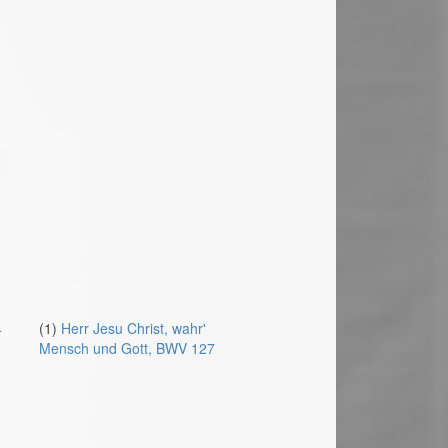
4
(1)
Herr Jesu Christ, wahr'
Mensch und Gott, BWV 127