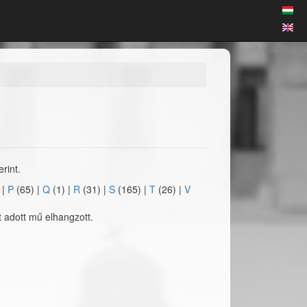
rint.
)
|
P
(65)
|
Q
(1)
|
R
(31)
|
S
(165)
|
T
(26)
|
V
 adott mű elhangzott.