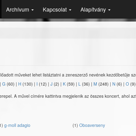
Archívum
Kapcsolat
Alapítvány
lőadott műveket lehet listáztatni a zeneszerző nevének kezdőbetűje sze
|
G
(60)
|
H
(130)
|
I
(12)
|
J
(2)
|
K
(59)
|
L
(36)
|
M
(248)
|
N
(6)
|
O
(9
epel. A művel címére kattintva megjelenik az összes koncert, ahol azt
1)
g-moll adagio
(1)
Oboaverseny