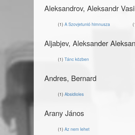
Aleksandrov, Aleksandr Vasil
(1)
A Szovjetunió himnusza
(
Aljabjev, Aleksander Aleksa
(1)
Tánc közben
Andres, Bernard
(1)
Absidioles
Arany János
(1)
Az nem lehet