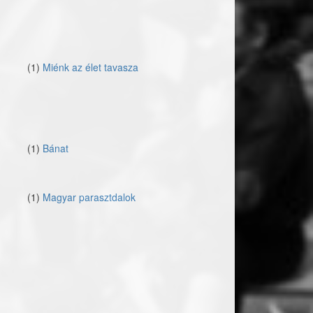
(1)
Miénk az élet tavasza
(1)
Bánat
(1)
Magyar parasztdalok