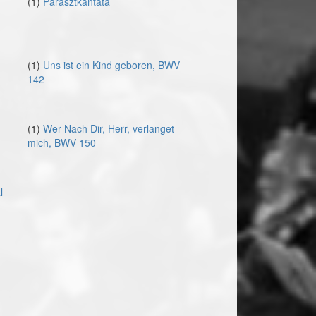
(1)
Parasztkantáta
(1)
Uns ist ein Kind geboren, BWV
142
(1)
Wer Nach Dir, Herr, verlanget
mich, BWV 150
l