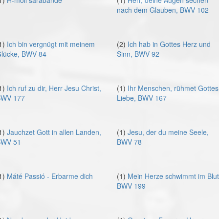
1)
H-moll sarabande
(1)
Herr, deine Augen sechen
nach dem Glauben, BWV 102
1)
Ich bin vergnügt mit meinem
(2)
Ich hab in Gottes Herz und
lücke, BWV 84
Sinn, BWV 92
1)
Ich ruf zu dir, Herr Jesu Christ,
(1)
Ihr Menschen, rühmet Gottes
WV 177
Liebe, BWV 167
1)
Jauchzet Gott in allen Landen,
(1)
Jesu, der du meine Seele,
WV 51
BWV 78
1)
Máté Passió - Erbarme dich
(1)
Mein Herze schwimmt im Blut
BWV 199