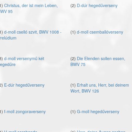
1)
Christus, der ist mein Leben,
(2)
D-dúr hegedűverseny
WV 95
1)
d-moll cselló szvit, BWV 1008 -
(1)
d-moll csemballóverseny
relúdium
8)
d-moll versenymű két
(2)
Die Elenden sollen essen,
egedűre
BWV 75
2)
E-dúr hegedűverseny
(1)
Erhalt uns, Herr, bei deinem
Wort, BWV 126
1)
f-moll zongoraverseny
(1)
G-moll hegedűverseny