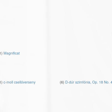
1)
Magnificat
1)
c-moll csellóverseny
(6)
D-dúr szimfónia, Op. 18 No. 