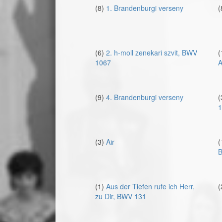
(8)
1. Brandenburgi verseny
(
(6)
2. h-moll zenekari szvit, BWV
(
1067
A
(9)
4. Brandenburgi verseny
(
1
(3)
Air
(
B
(1)
Aus der Tiefen rufe ich Herr,
(
zu Dir, BWV 131