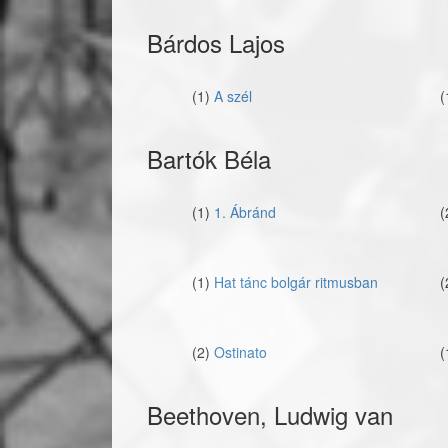
Bárdos Lajos
(1)
A szél
(
Bartók Béla
(1)
1. Ábránd
(
(1)
Hat tánc bolgár ritmusban
(
(2)
Ostinato
(
Beethoven, Ludwig van