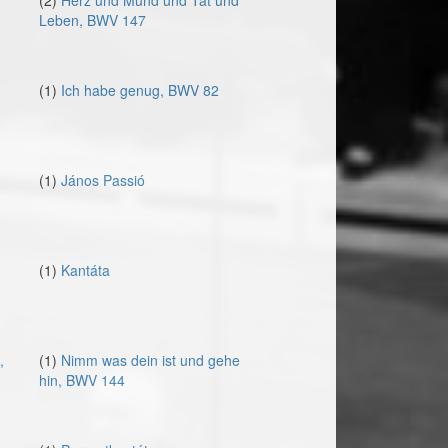
(2)
Herz und Mund und Tat und
Leben, BWV 147
(1)
Ich habe genug, BWV 82
(1)
János Passió
(1)
Kantáta
,
(1)
Nimm was dein ist und gehe
hin, BWV 144