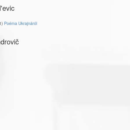
'evic
1)
Poéma Ukrajnáról
ndrovič