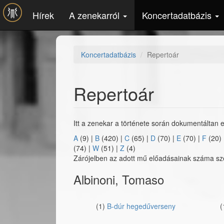
Ugrás a tartalomra
Hírek
A zenekarról
Koncertadatbázis
Koncertadatbázis
Repertoár
Repertoár
Itt a zenekar a története során dokumentáltan e
A
(9)
|
B
(420)
|
C
(65)
|
D
(70)
|
E
(70)
|
F
(20)
(74)
|
W
(51)
|
Z
(4)
Zárójelben az adott mű előadásainak száma szer
Albinoni, Tomaso
(1)
B-dúr hegedűverseny
(