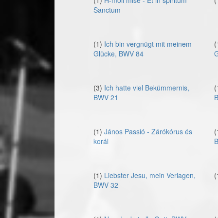
(1)
H-moll mise - Et in spiritum
(
Sanctum
(1)
Ich bin vergnügt mit meinem
(
Glücke, BWV 84
G
(3)
Ich hatte viel Bekümmernis,
(
BWV 21
B
(1)
János Passió - Zárókórus és
(
korál
B
(1)
Liebster Jesu, mein Verlagen,
(
BWV 32