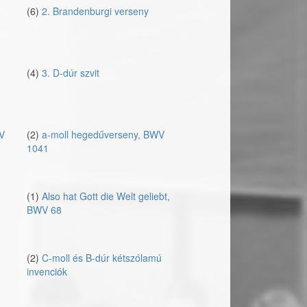
(6)
2. Brandenburgi verseny
(4)
3. D-dúr szvit
WV
(2)
a-moll hegedűverseny, BWV
1041
(1)
Also hat Gott die Welt geliebt,
BWV 68
(2)
C-moll és B-dúr kétszólamú
invenciók