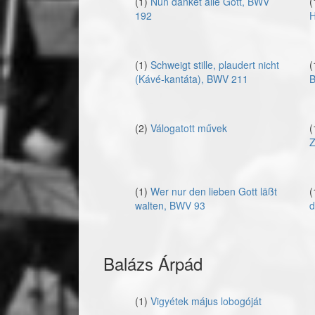
(1)
Nun danket alle Gott, BWV
(
192
H
(1)
Schweigt stille, plaudert nicht
(
(Kávé-kantáta), BWV 211
B
(2)
Válogatott művek
(
Z
(1)
Wer nur den lieben Gott läßt
(
walten, BWV 93
d
Balázs Árpád
(1)
Vigyétek május lobogóját