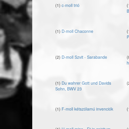
(1)
c-moll trió
(
B
(1)
D-moll Chaconne
(
P
(2)
D-moll Szvit - Sarabande
(
h
(1)
Du wahrer Gott und Davids
(
Sohn, BWV 23
(1)
F-moll kétszólamú invenciók
(