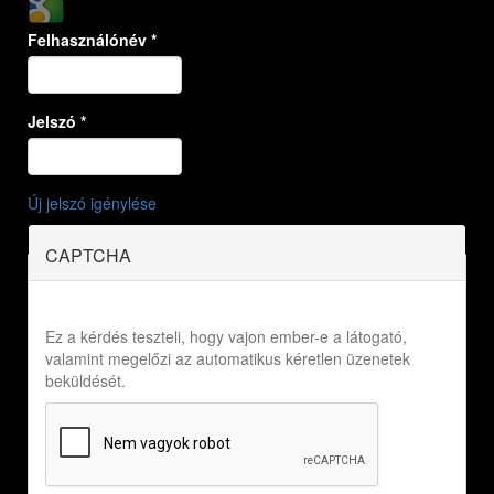
Felhasználónév
*
Jelszó
*
Új jelszó igénylése
CAPTCHA
Ez a kérdés teszteli, hogy vajon ember-e a látogató,
valamint megelőzi az automatikus kéretlen üzenetek
beküldését.