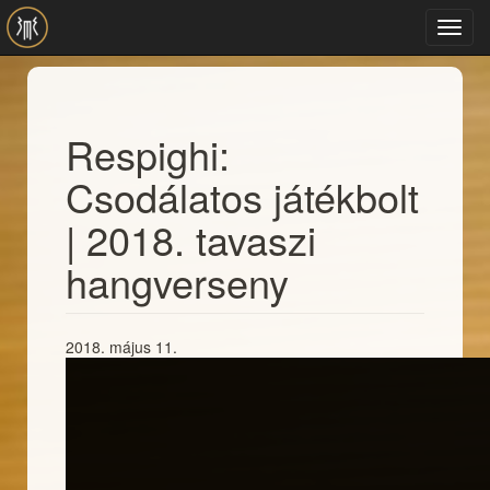
Ugrás a tartalomra
Toggl
navig
Respighi:
Csodálatos játékbolt
| 2018. tavaszi
hangverseny
2018. május 11.