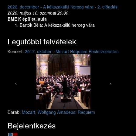
2026. december - A kékszakállú herceg vára - 2. előadás
2026. május 16. szombat 20:00
BME K épület, aula
Bartók Béla: A kékszakállú herceg vára
Legutóbbi felvételek
Previous
Next
Koncert:
2017. október - Mozart Requiem Pesterzsébeten
Mozart: Requiem
Mozart: Requiem
Darab:
Mozart, Wolfgang Amadeus: Requiem
Bejelentkezés
Login with Google