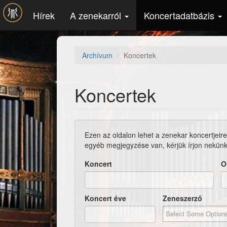
Ugrás a tartalomra
Hírek
A zenekarról
Koncertadatbázis
Archívum
Koncertek
Koncertek
Ezen az oldalon lehet a zenekar koncertjeire
egyéb megjegyzése van, kérjük írjon nekün
Koncert
O
Koncert éve
Zeneszerző