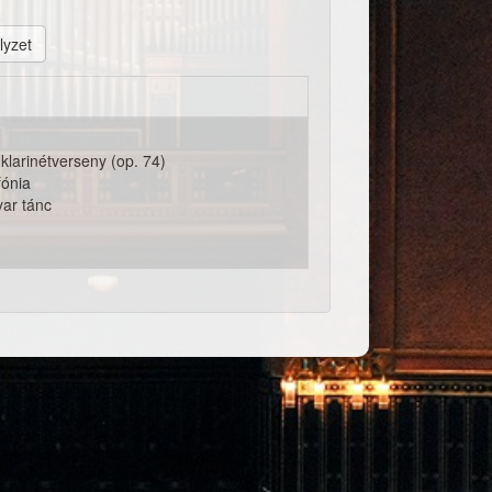
lyzet
klarinétverseny (op. 74)
fónia
ar tánc