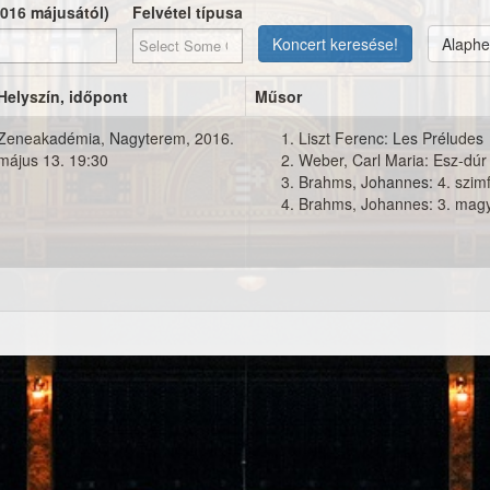
2016 májusától)
Felvétel típusa
Koncert keresése!
Alaphe
Helyszín, időpont
Műsor
Zeneakadémia, Nagyterem,
2016.
Liszt Ferenc: Les Préludes
május 13. 19:30
Weber, Carl Maria: Esz-dúr 
t.jpg
Brahms, Johannes: 4. szim
Brahms, Johannes: 3. magy