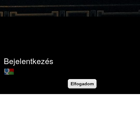
Bejelentkezés
Login with Google
Felhasználónév
*
Elfogadom
Jelszó
*
Új jelszó igénylése