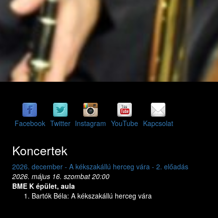
Facebook
Twitter
Instagram
YouTube
Kapcsolat
Koncertek
2026. december - A kékszakállú herceg vára - 2. előadás
2026. dec
2026. május 16. szombat 20:00
2026. máj
BME K épület, aula
BME K ép
Bartók Béla: A kékszakállú herceg vára
Bar