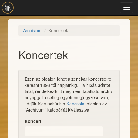
Ugrás a tartalomra
Toggl
navig
Archívum
Koncertek
Koncertek
Ezen az oldalon lehet a zenekar koncertjeire
keresni 1896-tól napjainkig. Ha hibás adatot
talál, rendelkezik itt meg nem található archív
anyaggal, esetleg egyéb megjegyzése van,
kérjük írjon nekünk a
Kapcsolat
oldalon az
"Archívum" kategóriát kiválasztva.
Koncert