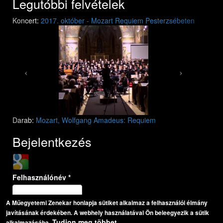
Legutóbbi felvételek
Previous
Next
Koncert:
2017. október - Mozart Requiem Pesterzsébeten
Mozart: Requiem
Mozart: Requiem
Darab:
Mozart, Wolfgang Amadeus: Requiem
Bejelentkezés
Login with Google
Felhasználónév
*
A Műegyetemi Zenekar honlapja sütiket alkalmaz a felhasználói élmány
javításának érdekében. A webhely használatával Ön beleegyezik a sütik
Jelszó
*
Tudjon meg többet…
alkalmazásába.