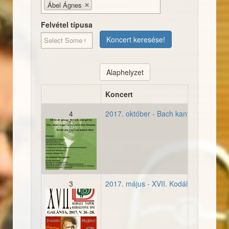
Ábel Ágnes
Felvétel típusa
Koncert keresése!
Alaphelyzet
Koncert
4
2017. október - Bach kantáták Bonyh
20171015-bonyhad-plakat.
3
2017. május - XVII. Kodály Napok, Ga
2017052728-meghivo001.