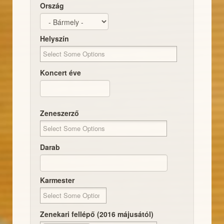
Ország
Helyszín
Koncert éve
Dátum
Koncert éve
Zeneszerző
Darab
Karmester
Zenekari fellépő (2016 májusától)