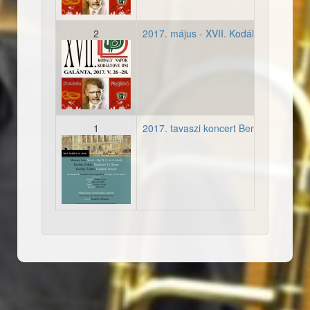
2
2017. május - XVII. Kodály Napok, Pe
2017052728-meghivo001.
1
2017. tavaszi koncert Benedek Zoltá
20170512-plakat.jpg