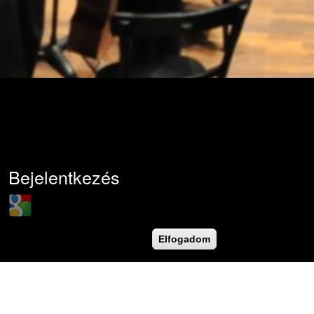
Bejelentkezés
Login with Google
Felhasználónév
*
Elfogadom
Jelszó
*