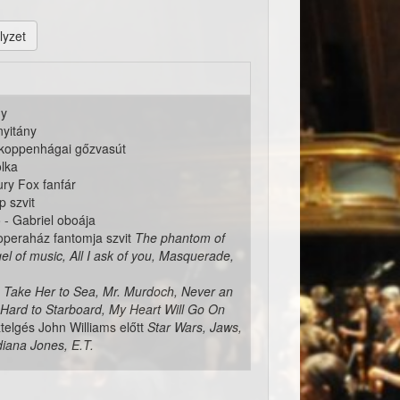
lyzet
ny
nyitány
 koppenhágai gőzvasút
lka
ry Fox fanfár
p szvit
 - Gabriel oboája
operaház fantomja szvit
The phantom of
el of music, All I ask of you, Masquerade,
t
Take Her to Sea, Mr. Murdoch, Never an
Hard to Starboard, My Heart Will Go On
telgés John Williams előtt
Star Wars, Jaws,
diana Jones, E.T.