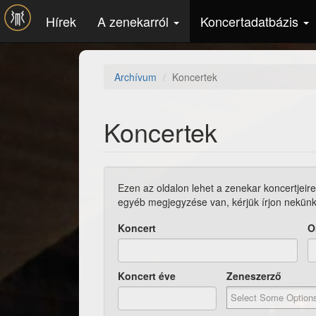
Ugrás a tartalomra
Hírek
A zenekarról
Koncertadatbázis
Archívum
Koncertek
Koncertek
Ezen az oldalon lehet a zenekar koncertjeire
egyéb megjegyzése van, kérjük írjon nekün
Koncert
O
Koncert éve
Zeneszerző