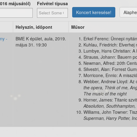
2016 májusától)
Felvétel típusa
Koncert keresése!
Alaphe
Helyszín, időpont
Műsor
ny -
BME K épület, aula,
2019.
Erkel Ferenc: Ünnepi nyitá
május 31. 19:30
Kuhlau, Friedrich: Elverhøj 
g
Lumbye, Hans Christian: A
Strauss, Johann: Bauern po
Newman, Alfred: 20th Centu
Silvestri, Alan: Forrest Gum
Morricone, Ennio: A misszió
Webber, Andrew Lloyd: Az 
the opera, Think of me, Ang
The music of the night
Horner, James: Titanic szvi
Absolution, Southhampton, 
Williams, John Towner: Tisz
Superman, Harry Potter, In