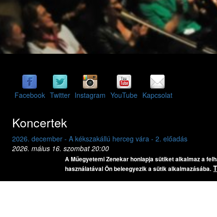
Facebook
Twitter
Instagram
YouTube
Kapcsolat
Koncertek
2026. december - A kékszakállú herceg vára - 2. előadás
2
2026. május 16. szombat 20:00
2
BME K épület, aula
B
A Műegyetemi Zenekar honlapja sütiket alkalmaz a fel
Bartók Béla: A kékszakállú herceg vára
használatával Ön beleegyezik a sütik alkalmazásába.