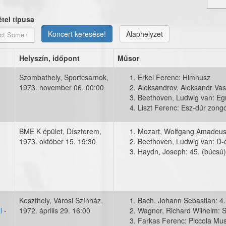
étel típusa
Koncert keresése!
Alaphelyzet
Helyszín, időpont
Műsor
Szombathely, Sportcsarnok,
Erkel Ferenc: Himnusz
1973. november 06. 00:00
Aleksandrov, Aleksandr Vasi
Beethoven, Ludwig van: Eg
Liszt Ferenc: Esz-dúr zong
BME K épület, Díszterem,
Mozart, Wolfgang Amadeus:
1973. október 15. 19:30
Beethoven, Ludwig van: D-
ncert001.jpg
Haydn, Joseph: 45. (búcsú)
Keszthely, Városi Színház,
Bach, Johann Sebastian: 4
l -
1972. április 29. 16:00
Wagner, Richard Wilhelm: Sie
t_orszagosegyetemienekzeneifes
Farkas Ferenc: Piccola Mus