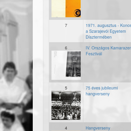
7
1971. augusztus - Konce
a Szarajevói Egyetem
Dísztermében
6
IV. Országos Kamarazen
Fesztivál
19710710_musorfuze
5
75 éves jubileumi
hangverseny
fenykep_19710320_7
4
Hangverseny