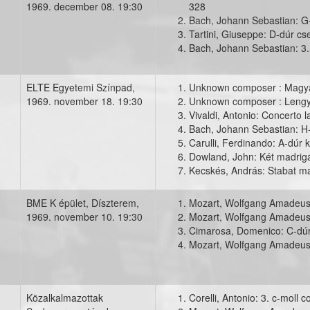
1969. december 08. 19:30
328
koncert001.jpg
Bach, Johann Sebastian: G
Tartini, Giuseppe: D-dúr cse
Bach, Johann Sebastian: 3
ELTE Egyetemi Színpad,
Unknown composer : Magyar
1969. november 18. 19:30
Unknown composer : Lengy
ecskesandraskoncert001.jpg
Vivaldi, Antonio: Concerto 
Bach, Johann Sebastian: H
Carulli, Ferdinando: A-dúr 
Dowland, John: Két madrig
Kecskés, András: Stabat m
BME K épület, Díszterem,
Mozart, Wolfgang Amadeus: 
1969. november 10. 19:30
Mozart, Wolfgang Amadeus:
koncert001.jpg
Cimarosa, Domenico: C-dúr
Mozart, Wolfgang Amadeus:
Közalkalmazottak
Corelli, Antonio: 3. c-moll 