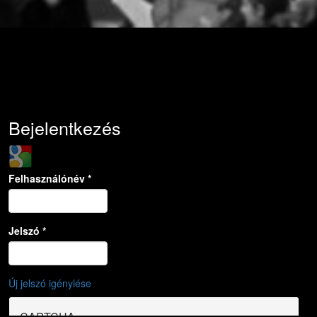
Bejelentkezés
Login with Google
Felhasználónév
*
Jelszó
*
Új jelszó igénylése
CAPTCHA