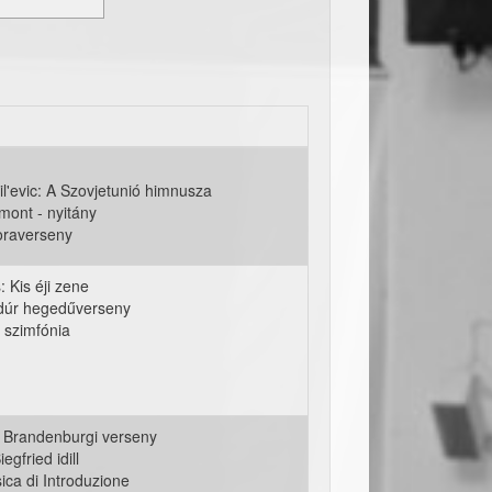
l'evic: A Szovjetunió himnusza
mont - nyitány
oraverseny
 Kis éji zene
dúr hegedűverseny
 szimfónia
. Brandenburgi verseny
gfried idill
ztival001.jpg
ica di Introduzione