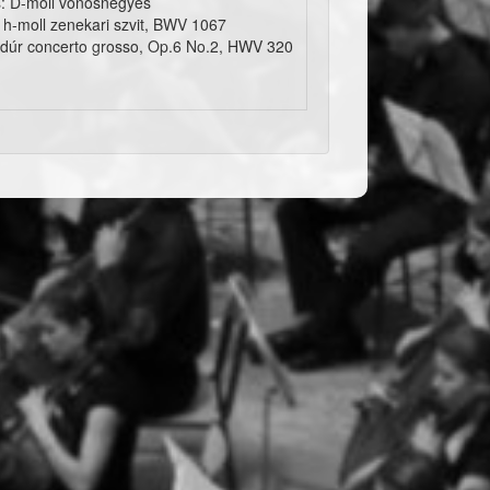
: D-moll vonósnégyes
 h-moll zenekari szvit, BWV 1067
-dúr concerto grosso, Op.6 No.2, HWV 320