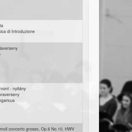
ia
ica di Introduzione
olaverseny
o
esztival001.jpg
mont - nyitány
oraverseny
.jpg
ngaricus
-moll concerto grosso, Op.6 No.10, HWV