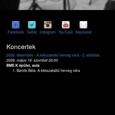
Facebook
Twitter
Instagram
YouTube
Kapcsolat
Koncertek
2026. december - A kékszakállú herceg vára - 2. előadás
2
2026. május 16. szombat 20:00
2
BME K épület, aula
B
Bartók Béla: A kékszakállú herceg vára