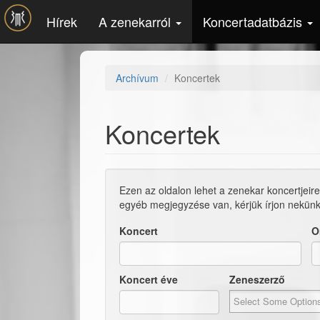
Ugrás a tartalomra
Hírek
A zenekarról
Koncertadatbázis
Archívum
Koncertek
Koncertek
Ezen az oldalon lehet a zenekar koncertjeire
egyéb megjegyzése van, kérjük írjon nekün
Koncert
O
Koncert éve
Zeneszerző