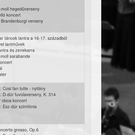
-moll hegedűverseny
lló koncert
. Brandenburgi verseny
 táncok lantra a 16-17. századból
el lantművek
lantra és zenekarra
-moll sarabande
koncert
ál
ater
Cosi fan tutte - nyitány
 D-dúr fuvolaverseny, K. 314
 oboa koncert
 Esz-dúr szimfónia
concerto grosso, Op.6