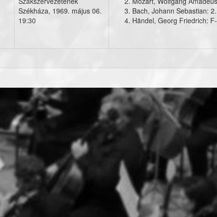
Szakszervezetének
Mozart, Wolfgang Amadeus
koncert001.jpg
Székháza,
1969. május 06.
Bach, Johann Sebastian: 2.
19:30
Händel, Georg Friedrich: F