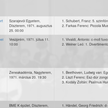
rt
Szarajevói Egyetem,
Schubert, Franz: 5. szimfón
Díszterem,
1971. augusztus
Farkas Ferenc: Piccola Mus
25. 00:00
ei
Veszprém,
1971. július 11.
Vivaldi, Antonio: c-moll fuv
10:00
Weiner Leó: 1. Divertiment
t_negyedikorszagoskamarazeneif
Zeneakadémia, Nagyterem,
Beethoven, Ludwig van: Eg
1971. március 20. 19:30
Liszt Ferenc: Esz-dúr zong
5jubileumkoncertcsoportkep001
Kodály Zoltán: Psalmus Hu
BME K épület, Díszterem,
Händel, Georg Friedrich: d