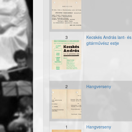
19691208_meghivo_
3
Kecskés András lant- és
gitárművész estje
19691118_plakat_k
2
Hangverseny
19691110_meghivo_
1
Hangverseny