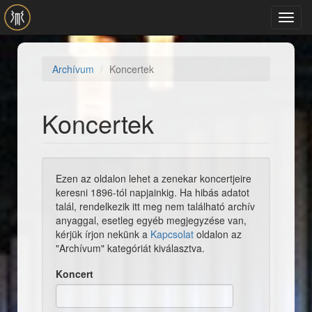
Ugrás a tartalomra
Toggl
navig
Archívum
Koncertek
Koncertek
Ezen az oldalon lehet a zenekar koncertjeire
keresni 1896-tól napjainkig. Ha hibás adatot
talál, rendelkezik itt meg nem található archív
anyaggal, esetleg egyéb megjegyzése van,
kérjük írjon nekünk a
Kapcsolat
oldalon az
"Archívum" kategóriát kiválasztva.
Koncert