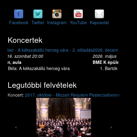
Facebook
Twitter
Instagram
YouTube
Kapcsolat
Koncertek
2026. december - A kékszakállú herceg vára - 1. előadás
2026. május 15. péntek 20:00
BME K épület, aula
Bartók Béla: A kékszakállú herceg vára
Legutóbbi felvételek
Previous
Next
Koncert:
2017. október - Mozart Requiem Pesterzsébeten
Mozart: Requiem
Mozart: Requiem