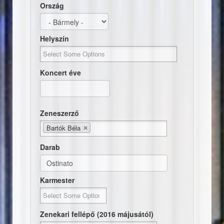
Ország
Helyszín
Koncert éve
Dátum
Koncert éve
Zeneszerző
Bartók Béla
Darab
Karmester
Zenekari fellépő (2016 májusától)