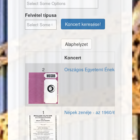
Felvétel típusa
Koncert keresése!
Alaphelyzet
Koncert
2
Országos Egyetemi Ének-zenei Fesztiv
19700429_musorfuzet_orsz
1
Népek zenéje - az 1960/61-es hangve
19600061_plakat_berletih