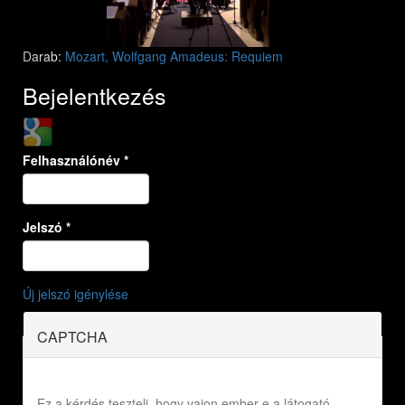
Darab:
Mozart, Wolfgang Amadeus: Requiem
Bejelentkezés
Login with Google
Felhasználónév
*
Jelszó
*
Új jelszó igénylése
CAPTCHA
Ez a kérdés teszteli, hogy vajon ember-e a látogató,