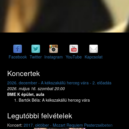
Facebook
Twitter
Instagram
YouTube
Kapcsolat
Koncertek
2026. december - A kékszakállú herceg vára - 2. előadás
2026. dec
2026. május 16. szombat 20:00
2026. máj
BME K épület, aula
BME K ép
Bartók Béla: A kékszakállú herceg vára
Bar
Legutóbbi felvételek
Previous
Next
Koncert:
2017. október - Mozart Requiem Pesterzsébeten