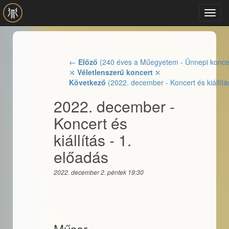
Ugrás a tartalomra
Toggl
navig
←
Előző
(240 éves a Műegyetem - Ünnepi konce
⤨
Véletlenszerű koncert
⤪
Következő
(2022. december - Koncert és kiállítá
2022. december -
Koncert és
kiállítás - 1.
előadás
2022. december 2. péntek 19:30
Műsor