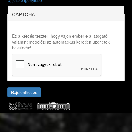
Új jelszó igénylése
CAPTCHA
Ez a kérdés teszteli, hogy vajon ember-e a látogató,
valamint megelőzi az automatikus kéretlen üzenetek
beküldését.
Bejelentkezés