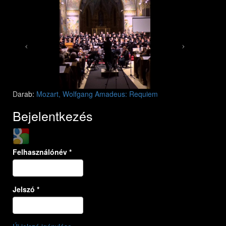
Mozart: Requiem
Mozart: Requiem
Darab:
Mozart, Wolfgang Amadeus: Requiem
Bejelentkezés
Login with Google
Felhasználónév
*
Jelszó
*