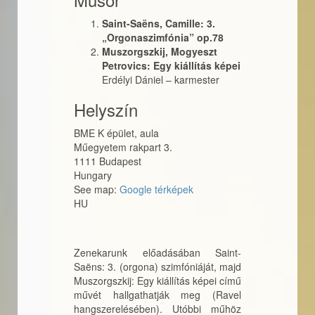
Saint­-Saëns, Camille: 3.
„Orgonaszimfónia” op.78
Muszorgszkij, Mogyeszt
Petrovics: Egy kiállítás képei
Erdélyi Dániel
–
karmester
Helyszín
BME K épület, aula
Műegyetem rakpart 3.
1111
Budapest
Hungary
See map:
Google térképek
HU
Zenekarunk előadásában Saint­-
Saëns: 3. (orgona) szimfóniáját, majd
Muszorgszkij: Egy kiállítás képei című
művét hallgathatják meg (Ravel
hangszerelésében). Utóbbi műhöz