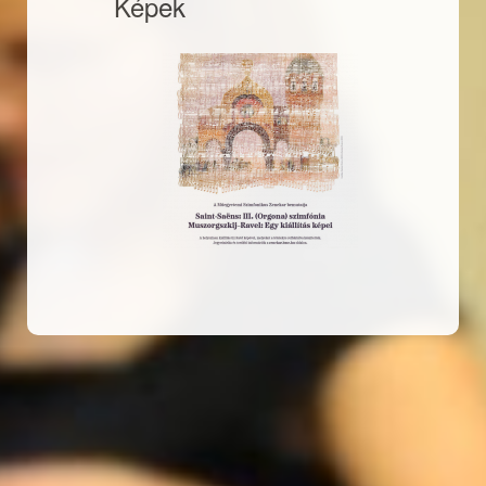
Képek
20221202-
03-
plakat.jpg