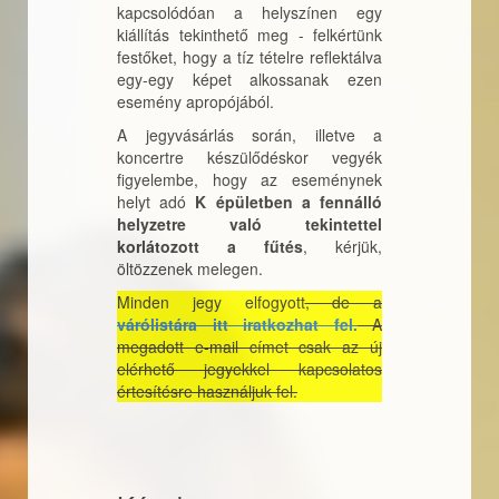
kapcsolódóan a helyszínen egy
kiállítás tekinthető meg - felkértünk
festőket, hogy a tíz tételre reflektálva
egy-egy képet alkossanak ezen
esemény apropójából.
A jegyvásárlás során, illetve a
koncertre készülődéskor vegyék
figyelembe, hogy az eseménynek
helyt adó
K épületben a fennálló
helyzetre való tekintettel
korlátozott a fűtés
, kérjük,
öltözzenek melegen.
Minden jegy elfogyott
, de a
várólistára itt iratkozhat fel.
A
megadott e-mail címet csak az új
elérhető jegyekkel kapcsolatos
értesítésre használjuk fel.