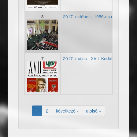
8
2017. október - 1956-os megemlékez
20171022_00682559.jpg
7
2017. május - XVII. Kodály Napok, Ga
2017052728-meghivo001.
1
2
következő ›
utolsó »