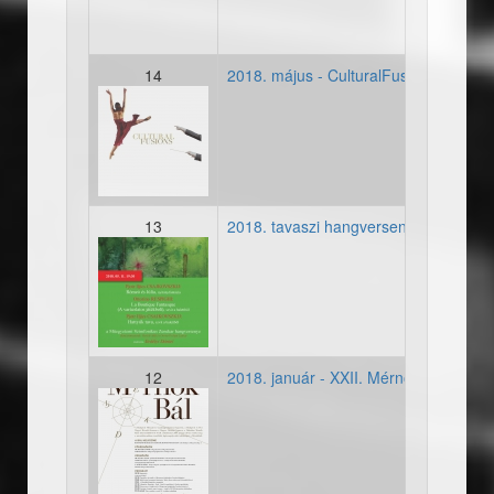
14
2018. május - CulturalFusions
20180528-cultralfusions-m
13
2018. tavaszi hangverseny
20180511-tavasz-plakat.jp
12
2018. január - XXII. Mérnökbál
20180120-mernokbal.jpg