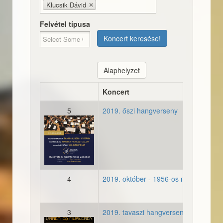
Klucsik Dávid
Felvétel típusa
Koncert keresése!
Alaphelyzet
Koncert
5
2019. őszi hangverseny
20191206_plakat.jpg
4
2019. október - 1956-os megemlékez
3
2019. tavaszi hangverseny - Ünnepi é