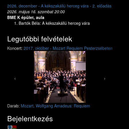
2026. december - A kékszakállú herceg vára - 2. előadás
2026. dec
2026. május 16. szombat 20:00
2026. máj
BME K épület, aula
BME K ép
Bartók Béla: A kékszakállú herceg vára
Bar
Legutóbbi felvételek
Previous
Next
Koncert:
2017. október - Mozart Requiem Pesterzsébeten
Mozart: Requiem
Mozart: Requiem
Darab:
Mozart, Wolfgang Amadeus: Requiem
Bejelentkezés
Login with Google