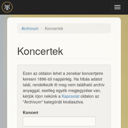
Ugrás a tartalomra
Toggl
navig
Archívum
Koncertek
Koncertek
Ezen az oldalon lehet a zenekar koncertjeire
keresni 1896-tól napjainkig. Ha hibás adatot
talál, rendelkezik itt meg nem található archív
anyaggal, esetleg egyéb megjegyzése van,
kérjük írjon nekünk a
Kapcsolat
oldalon az
"Archívum" kategóriát kiválasztva.
Koncert