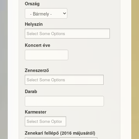
Ország
Helyszín
Koncert éve
Dátum
Koncert éve
Zeneszerző
Darab
Karmester
Zenekari fellépő (2016 májusától)