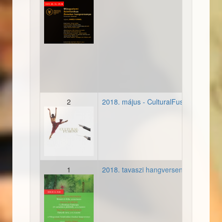
20190531-plakat.jpg
2
2018. május - CulturalFusions
20180528-cultralfusions-m
1
2018. tavaszi hangverseny
20180511-tavasz-plakat.jp