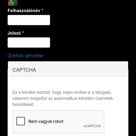
Felhasználónév
*
Jelszó
*
Új jelszó igénylése
CAPTCHA
Ez a kérdés teszteli, hogy vajon ember-e a látogató,
valamint megelőzi az automatikus kéretlen üzenetek
beküldését.