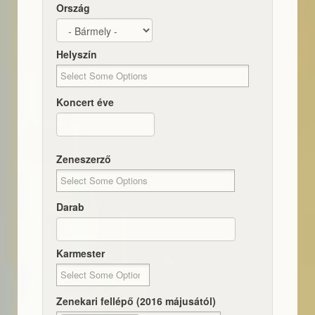
Ország
Helyszín
Koncert éve
Dátum
Koncert éve
Zeneszerző
Darab
Karmester
Zenekari fellépő (2016 májusától)