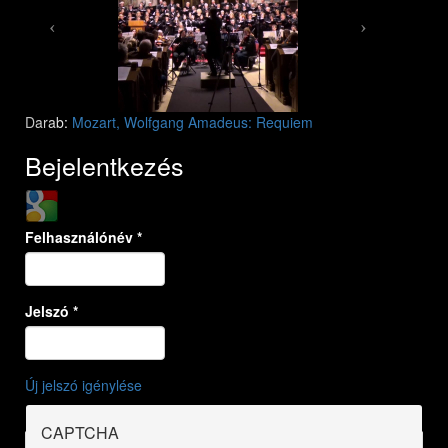
Darab:
Mozart, Wolfgang Amadeus: Requiem
Bejelentkezés
Login with Google
Felhasználónév
*
Jelszó
*
Új jelszó igénylése
CAPTCHA