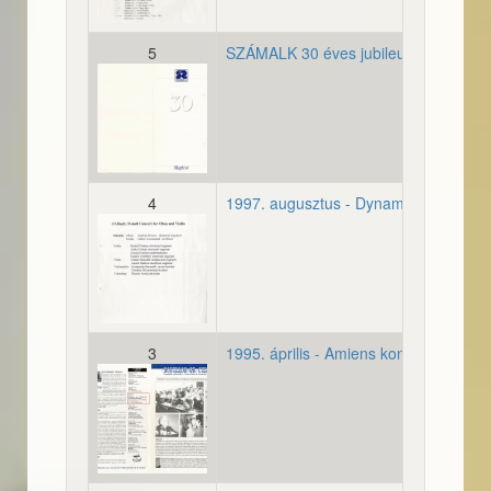
5
SZÁMALK 30 éves jubileumi ünnepe
19970926_meghivo_30jubi
4
1997. augusztus - Dynamics of Vehicl
19970825_meghivo_dynami
3
1995. április - Amiens koncert
19950404_cikk_francia_bo