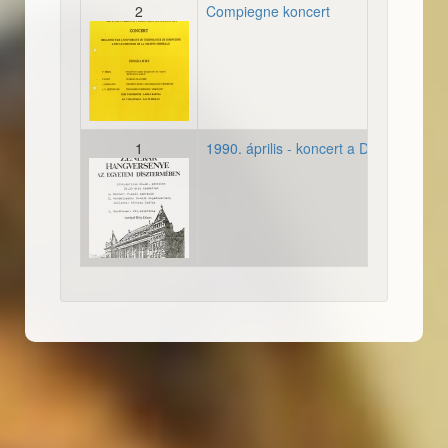
2
Compiegne koncert
19950404_plakat_francia
1
1990. április - koncert a Díszteremben
19900420_plakat_kornyeiz