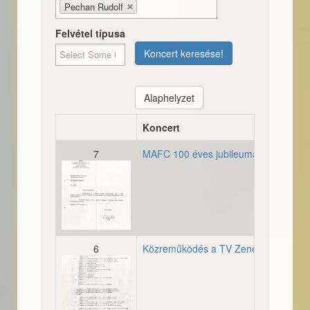
Pechan Rudolf
Felvétel típusa
Koncert keresése!
Alaphelyzet
Koncert
7
MAFC 100 éves jubileuma
19971113_level_koszonetn
6
Közreműködés a TV Zenebutik című 
19971102_tagok_tvfelvete