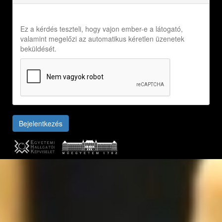
Ez a kérdés teszteli, hogy vajon ember-e a látogató,
valamint megelőzi az automatikus kéretlen üzenetek
beküldését.
Bejelentkezés