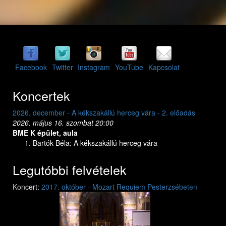
Facebook
Twitter
Instagram
YouTube
Kapcsolat
Koncertek
2026. december - A kékszakállú herceg vára - 2. előadás
2026. dec
2026. május 16. szombat 20:00
2026. máj
BME K épület, aula
BME K ép
Bartók Béla: A kékszakállú herceg vára
Bar
Legutóbbi felvételek
Previous
Next
Koncert:
2017. október - Mozart Requiem Pesterzsébeten
Mozart: Requiem
Mozart: Requiem