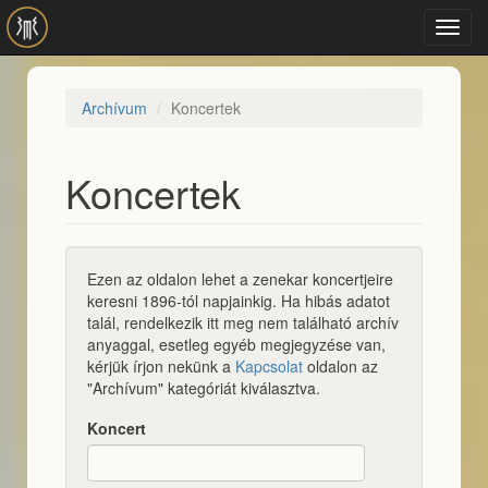
Ugrás a tartalomra
Toggl
navig
Archívum
Koncertek
Koncertek
Ezen az oldalon lehet a zenekar koncertjeire
keresni 1896-tól napjainkig. Ha hibás adatot
talál, rendelkezik itt meg nem található archív
anyaggal, esetleg egyéb megjegyzése van,
kérjük írjon nekünk a
Kapcsolat
oldalon az
"Archívum" kategóriát kiválasztva.
Koncert