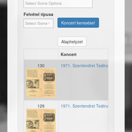
Felvétel típusa
Koncert keresése!
Alaphelyzet
Koncert
130
1971. Szentendrei Teátrum - Második
19700627_osszeallitas_sz
129
1971. Szentendrei Teátrum - Második
19700627_osszeallitas_sz