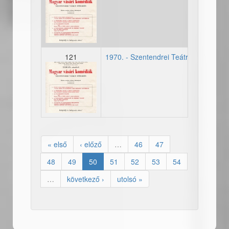
19700627_plakat_szentend
121
1970. - Szentendrei Teátrum - Első m
19700627_plakat_szentend
« első
‹ előző
…
46
47
48
49
50
51
52
53
54
…
következő ›
utolsó »