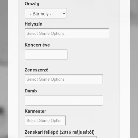
Ország
Helyszín
Koncert éve
Dátum
Koncert éve
Zeneszerző
Darab
Karmester
Zenekari fellépő (2016 májusától)