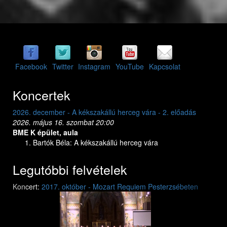
Facebook
Twitter
Instagram
YouTube
Kapcsolat
Koncertek
2026. december - A kékszakállú herceg vára - 2. előadás
2026. dec
2026. május 16. szombat 20:00
2026. máj
BME K épület, aula
BME K ép
Bartók Béla: A kékszakállú herceg vára
Bar
Legutóbbi felvételek
Previous
Next
Koncert:
2017. október - Mozart Requiem Pesterzsébeten
Mozart: Requiem
Mozart: Requiem