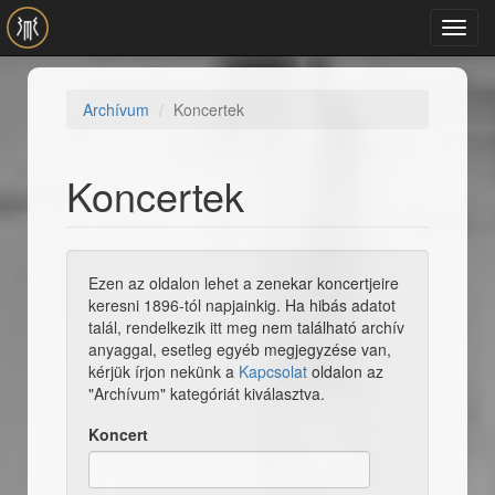
Ugrás a tartalomra
Toggl
navig
Archívum
Koncertek
Koncertek
Ezen az oldalon lehet a zenekar koncertjeire
keresni 1896-tól napjainkig. Ha hibás adatot
talál, rendelkezik itt meg nem található archív
anyaggal, esetleg egyéb megjegyzése van,
kérjük írjon nekünk a
Kapcsolat
oldalon az
"Archívum" kategóriát kiválasztva.
Koncert