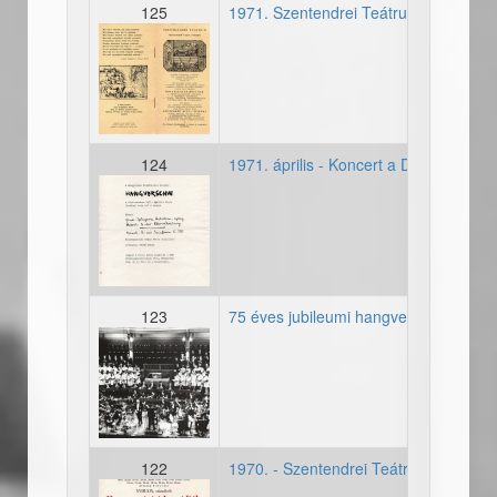
125
1971. Szentendrei Teátrum - Második
19700627_osszeallitas_sz
124
1971. április - Koncert a Díszterembe
19710426_meghivo_konce
123
75 éves jubileumi hangverseny
fenykep_19710320_75jubi
122
1970. - Szentendrei Teátrum - Első m