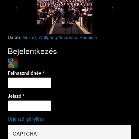
Darab:
Mozart, Wolfgang Amadeus: Requiem
Bejelentkezés
Login with Google
Felhasználónév
*
Jelszó
*
Új jelszó igénylése
CAPTCHA