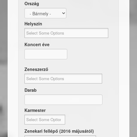
Ország
Helyszín
Koncert éve
Dátum
Koncert éve
Zeneszerző
Darab
Karmester
Zenekari fellépő (2016 májusától)