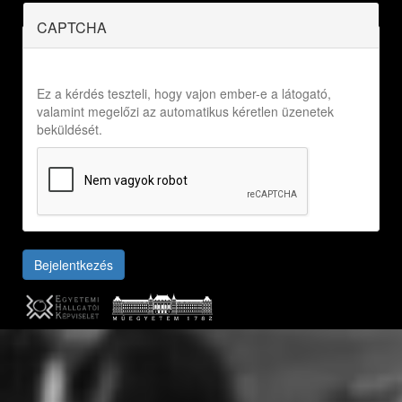
CAPTCHA
Ez a kérdés teszteli, hogy vajon ember-e a látogató,
valamint megelőzi az automatikus kéretlen üzenetek
beküldését.
Bejelentkezés