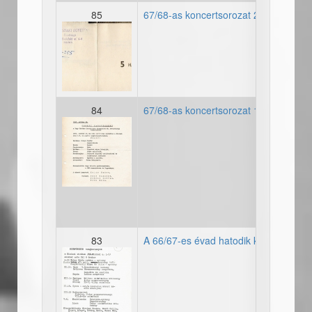
85
67/68-as koncertsorozat 2. hangvers
19670068_hangversenyber
84
67/68-as koncertsorozat 1. hangversen
19671028_plakat_50jubile
83
A 66/67-es évad hatodik koncertje
19660067_evad002.jpg