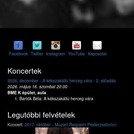
Facebook
Twitter
Instagram
YouTube
Kapcsolat
Koncertek
2026. december - A kékszakállú herceg vára - 2. előadás
2026. dec
2026. május 16. szombat 20:00
2026. máj
BME K épület, aula
BME K ép
Bartók Béla: A kékszakállú herceg vára
Bar
Legutóbbi felvételek
Previous
Next
Koncert:
2017. október - Mozart Requiem Pesterzsébeten