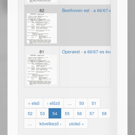
82
Beethoven est - a 66/67-es évad ötödi
19660067_evad002.jpg
81
Operaest - a 66/67-es évad negyedik 
19660067_evad002.jpg
« első
‹ előző
…
50
51
52
53
54
55
56
57
58
…
következő ›
utolsó »