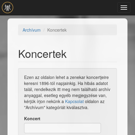
Ugrás a tartalomra
Toggl
navig
Archívum
Koncertek
Koncertek
Ezen az oldalon lehet a zenekar koncertjeire
keresni 1896-tól napjainkig. Ha hibás adatot
talál, rendelkezik itt meg nem található archív
anyaggal, esetleg egyéb megjegyzése van,
kérjük írjon nekünk a
Kapcsolat
oldalon az
"Archívum" kategóriát kiválasztva.
Koncert