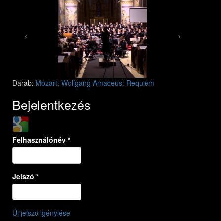
Mozart: Requiem
Mozart: Requiem
Darab:
Mozart, Wolfgang Amadeus: Requiem
Bejelentkezés
Login with Google
Felhasználónév
*
Jelszó
*
Új jelszó igénylése