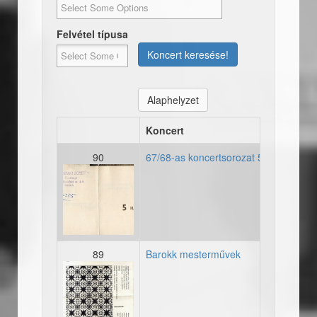
Felvétel típusa
Koncert keresése!
Alaphelyzet
Koncert
90
67/68-as koncertsorozat 5. hangvers
19670068_hangversenyber
89
Barokk mesterművek
19680427_plakat_barokkm