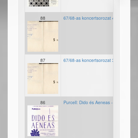
88
67/68-as koncertsorozat 4. hangvers
19670068_hangversenyber
87
67/68-as koncertsorozat 3. hangvers
19670068_hangversenyber
86
Purcell: Dido és Aeneas - színpadi be
19671217_plakat_didoesa