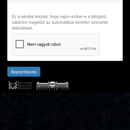
Ez a kérdés teszteli, hogy vajon ember-e a látogató,
valamint megelőzi az automatikus kéretlen üzenetek
beküldését.
Bejelentkezés