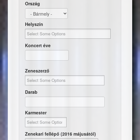
Ország
Helyszín
Koncert éve
Dátum
Koncert éve
Zeneszerző
Darab
Karmester
Zenekari fellépő (2016 májusától)