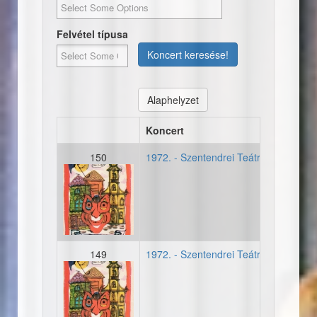
Felvétel típusa
Koncert keresése!
Alaphelyzet
Koncert
150
1972. - Szentendrei Teátrum - Másod
19720707_plakat_szentend
149
1972. - Szentendrei Teátrum - Másod
19720707_plakat_szentend