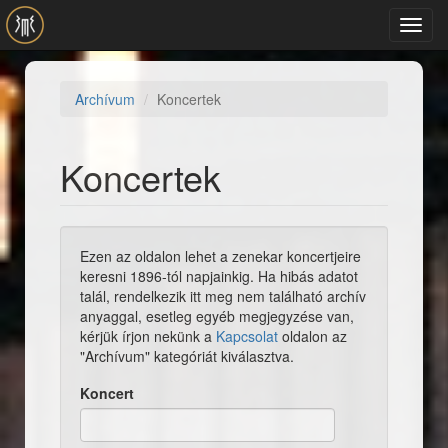
Ugrás a tartalomra
Toggl
navig
Archívum
Koncertek
Koncertek
Ezen az oldalon lehet a zenekar koncertjeire
keresni 1896-tól napjainkig. Ha hibás adatot
talál, rendelkezik itt meg nem található archív
anyaggal, esetleg egyéb megjegyzése van,
kérjük írjon nekünk a
Kapcsolat
oldalon az
"Archívum" kategóriát kiválasztva.
Koncert