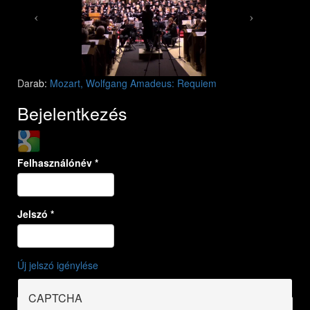
Darab:
Mozart, Wolfgang Amadeus: Requiem
Bejelentkezés
Login with Google
Felhasználónév
*
Jelszó
*
Új jelszó igénylése
CAPTCHA