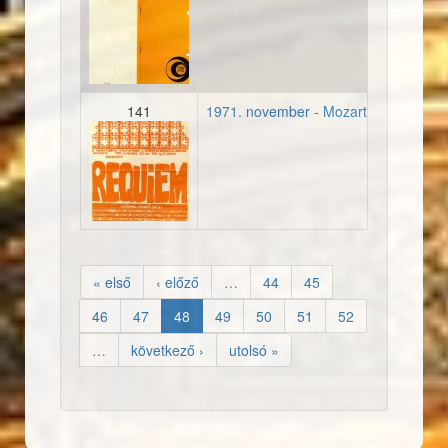
19720429_musorfuzet_orsz
141
1971. november - Mozart-est a Zen
19711123_plakat_mozartr
« első
‹ előző
…
44
45
46
47
48
49
50
51
52
…
következő ›
utolsó »