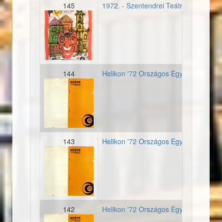
145
1972. - Szentendrei Teátrum - Másod
19720707_plakat_szentend
144
Helikon '72 Országos Egyetemi Zenei F
19720429_musorfuzet_orsz
143
Helikon '72 Országos Egyetemi Zenei
19720429_musorfuzet_orsz
142
Helikon '72 Országos Egyetemi Zenei 