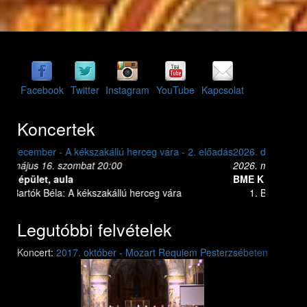
Facebook
Twitter
Instagram
YouTube
Kapcsolat
Koncertek
2026. december - A kékszakállú herceg vára - 1. előadás
2026. május 15. péntek 20:00
BME K épület, aula
Bartók Béla: A kékszakállú herceg vára
Legutóbbi felvételek
Previous
Next
Koncert:
2017. október - Mozart Requiem Pesterzsébeten
Mozart: Requiem
Mozart: Requiem