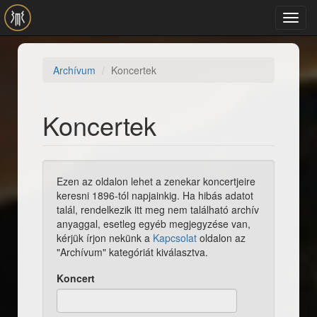
Ugrás a tartalomra
Toggl
navig
Archívum
Koncertek
Koncertek
Ezen az oldalon lehet a zenekar koncertjeire
keresni 1896-tól napjainkig. Ha hibás adatot
talál, rendelkezik itt meg nem található archív
anyaggal, esetleg egyéb megjegyzése van,
kérjük írjon nekünk a
Kapcsolat
oldalon az
"Archívum" kategóriát kiválasztva.
Koncert