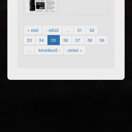
« első
‹ előző
…
51
52
53
54
55
56
57
58
59
…
következő ›
utolsó »