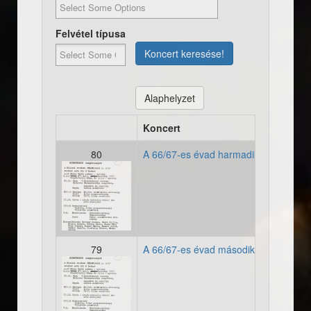
Felvétel típusa
Koncert keresése!
Alaphelyzet
Koncert
80
A 66/67-es évad harmadik koncertje
19660067_evad002.jpg
79
A 66/67-es évad második koncertje
19660067_evad002.jpg