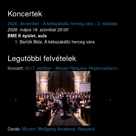
Koncertek
2026. december - A kékszakállú herceg vára - 2. előadás
2026. dec
2026. május 16. szombat 20:00
2026. máj
BME K épület, aula
BME K ép
Bartók Béla: A kékszakállú herceg vára
Bar
Legutóbbi felvételek
Previous
Next
Koncert:
2017. október - Mozart Requiem Pesterzsébeten
Mozart: Requiem
Mozart: Requiem
Darab:
Mozart, Wolfgang Amadeus: Requiem