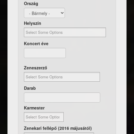
Ország
Helyszín
Koncert éve
Dátum
Koncert éve
Zeneszerző
Darab
Karmester
Zenekari fellépő (2016 májusától)