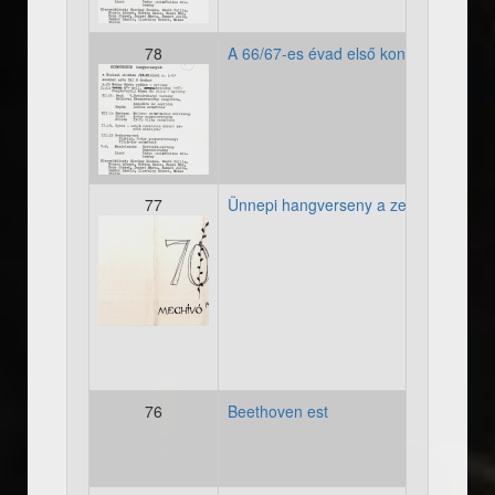
78
A 66/67-es évad első koncertje
19660067_evad002.jpg
77
Ünnepi hangverseny a zenekar 70 éve
19660514_meghivo_70jubi
76
Beethoven est