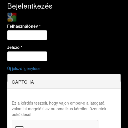
Bejelentkezés
Login with Google
Felhasználónév
*
Jelszó
*
Új jelszó igénylése
CAPTCHA
Ez a kérdés teszteli, hogy vajon ember-e a látogató,
valamint megelőzi az automatikus kéretlen üzenetek
beküldését.