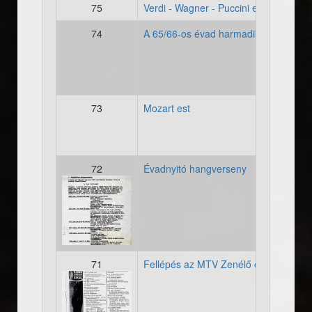
75
Verdi - Wagner - Puccini est
74
A 65/66-os évad harmadik koncertje
73
Mozart est
72
Évadnyitó hangverseny
19650066_evadkoncertek_
71
Fellépés az MTV Zenélő órák című m
19630627_cikk_tvujsag002