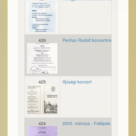
20040302_meghivo_konce
426
Pechan Rudolf koncertmesterségének 
20040117_plakat_koncert
425
Ifjúsági koncert
20031214_osszeallitas_ifj
424
2003. március - Fellépés Shelley Év