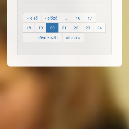
« első
‹ előző
…
16
17
18
19
20
21
22
23
24
…
következő ›
utolsó »