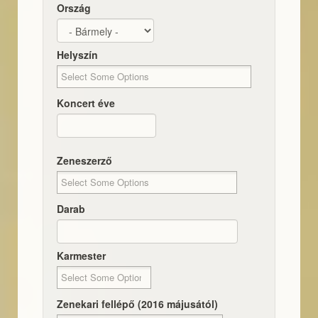
Ország
Helyszín
Koncert éve
Dátum
Koncert éve
Zeneszerző
Darab
Karmester
Zenekari fellépő (2016 májusától)