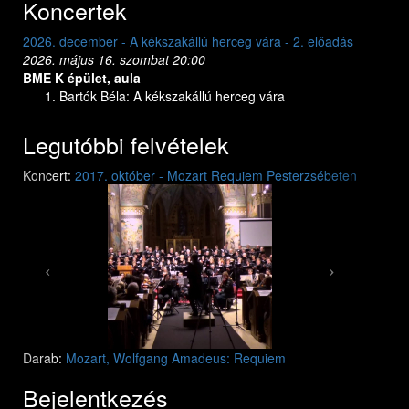
Koncertek
őadás
2026. december - A kékszakállú herceg vára - 1. előadás
2026. május 15. péntek 20:00
BME K épület, aula
Bartók Béla: A kékszakállú herceg vára
Legutóbbi felvételek
Previous
Next
Koncert:
2017. október - Mozart Requiem Pesterzsébeten
Mozart: Requiem
Mozart: Requiem
Darab:
Mozart, Wolfgang Amadeus: Requiem
Bejelentkezés