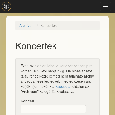
Ugrás a tartalomra
Toggl
navig
Archívum
Koncertek
Koncertek
Ezen az oldalon lehet a zenekar koncertjeire
keresni 1896-tól napjainkig. Ha hibás adatot
talál, rendelkezik itt meg nem található archív
anyaggal, esetleg egyéb megjegyzése van,
kérjük írjon nekünk a
Kapcsolat
oldalon az
"Archívum" kategóriát kiválasztva.
Koncert