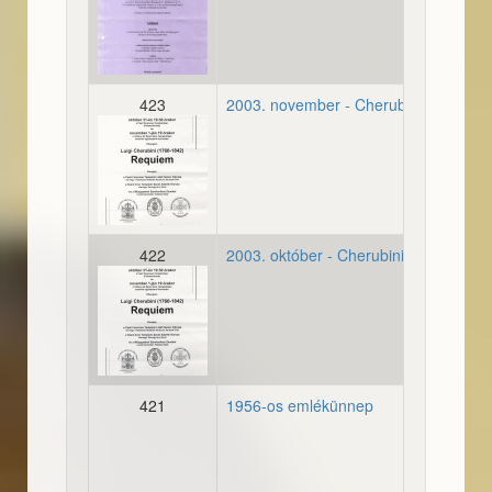
20031129_meghivo_shelle
423
2003. november - Cherubini Requiem
20031031_plakat_luigiche
422
2003. október - Cherubini Requiem
20031031_plakat_luigiche
421
1956-os emlékünnep