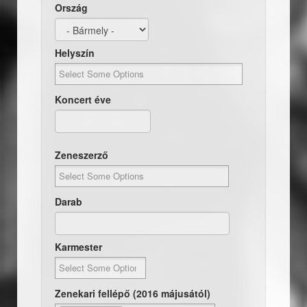
Ország
Helyszín
Koncert éve
Dátum
Koncert éve
Zeneszerző
Darab
Karmester
Zenekari fellépő (2016 májusától)