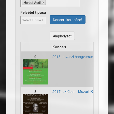
Herédi Adél
Felvétel típusa
Koncert keresése!
Alaphelyzet
Koncert
9
2018. tavaszi hangverseny
20180511-tavasz-plakat.jp
8
2017. október - Mozart Requiem Pest
20171028_mozart_requiem