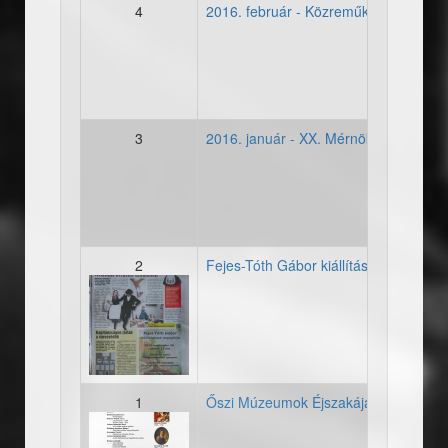
4
2016. február - Közreműködés az Egye
3
2016. január - XX. Mérnökbál
2
Fejes-Tóth Gábor kiállításának megnyi
20120925_pesterzsebeti_u
1
Őszi Múzeumok Éjszakája