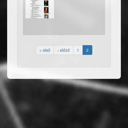
20091114.jpg
« első
‹ előző
1
2