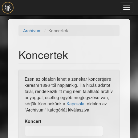
Ugrás a tartalomra
Toggl
navig
Archívum
Koncertek
Koncertek
Ezen az oldalon lehet a zenekar koncertjeire
keresni 1896-tól napjainkig. Ha hibás adatot
talál, rendelkezik itt meg nem található archív
anyaggal, esetleg egyéb megjegyzése van,
kérjük írjon nekünk a
Kapcsolat
oldalon az
"Archívum" kategóriát kiválasztva.
Koncert