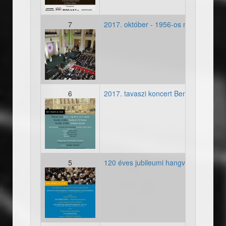
7
2017. október - 1956-os megemlékez
20171022_00682559.jpg
6
2017. tavaszi koncert Benedek Zoltá
20170512-plakat.jpg
5
120 éves jubileumi hangverseny
2016_05_13_4-plakat.jpg