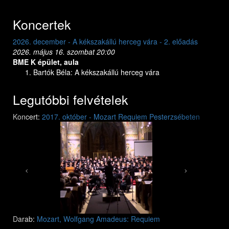
Koncertek
2026. december - A kékszakállú herceg vára - 2. előadás
2026. dec
2026. május 16. szombat 20:00
2026. máj
BME K épület, aula
BME K ép
Bartók Béla: A kékszakállú herceg vára
Bar
Legutóbbi felvételek
Previous
Next
Koncert:
2017. október - Mozart Requiem Pesterzsébeten
Mozart: Requiem
Mozart: Requiem
Darab:
Mozart, Wolfgang Amadeus: Requiem