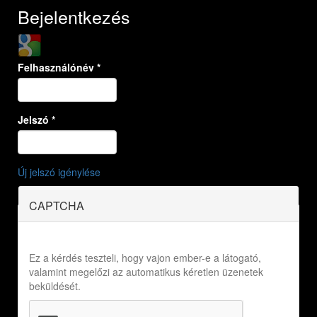
Bejelentkezés
Login with Google
Felhasználónév
*
Jelszó
*
Új jelszó igénylése
CAPTCHA
Ez a kérdés teszteli, hogy vajon ember-e a látogató,
valamint megelőzi az automatikus kéretlen üzenetek
beküldését.