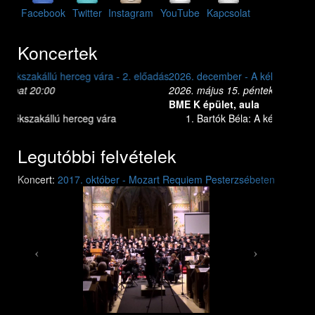
Facebook
Twitter
Instagram
YouTube
Kapcsolat
Koncertek
2026. december - A kékszakállú herceg vára - 1. előadás
2026. május 15. péntek 20:00
BME K épület, aula
Bartók Béla: A kékszakállú herceg vára
Legutóbbi felvételek
Previous
Next
Koncert:
2017. október - Mozart Requiem Pesterzsébeten
Mozart: Requiem
Mozart: Requiem