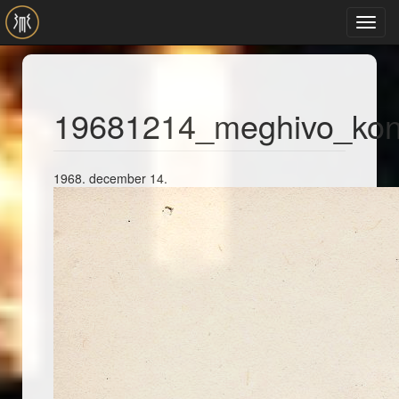
Ugrás a tartalomra
Toggl
navig
19681214_meghivo_konc
1968. december 14.