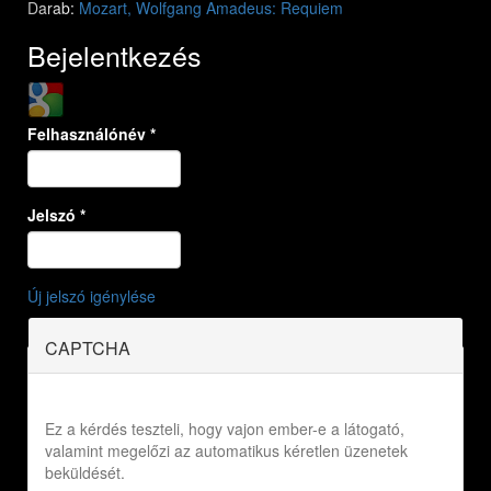
Darab:
Mozart, Wolfgang Amadeus: Requiem
Bejelentkezés
Login with Google
Felhasználónév
*
Jelszó
*
Új jelszó igénylése
CAPTCHA
Ez a kérdés teszteli, hogy vajon ember-e a látogató,
valamint megelőzi az automatikus kéretlen üzenetek
beküldését.