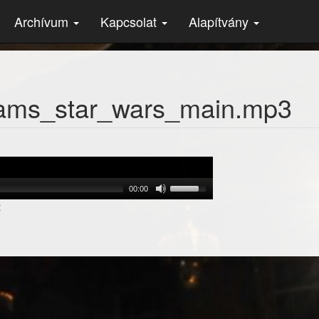
Archívum
Kapcsolat
Alapítvány
iams_star_wars_main.mp3
00:00
t