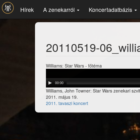
Ugrás a tartalomra
Hírek
A zenekarról
Koncertadatbázis
20110519-06_will
Williams: Star Wars - főtéma
00:00
Williams, John Towner: Star Wars zenekari szvi
2011. május 19.
2011. tavaszi koncert