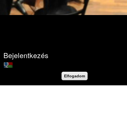
Bejelentkezés
Login with Google
Felhasználónév
*
Elfogadom
Jelszó
*
Új jelszó igénylése