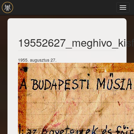
Ugrás a tartalomra
Toggl
navig
19552627_meghivo_kisf
1955. augusztus 27.