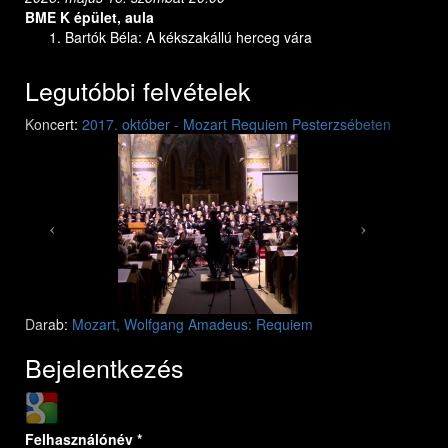
BME K épület, aula
Bartók Béla: A kékszakállú herceg vára
Legutóbbi felvételek
Previous
Next
Koncert:
2017. október - Mozart Requiem Pesterzsébeten
Mozart: Requiem
Mozart: Requiem
Darab:
Mozart, Wolfgang Amadeus: Requiem
Bejelentkezés
Login with Google
Felhasználónév
*