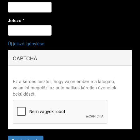
Jelszó
*
Új jelszó igénylése
CAPTCHA
Ez a kérdés teszteli, hogy vajon ember-e a látogató,
valamint megelőzi az automatikus kéretlen üzenetek
beküldését.