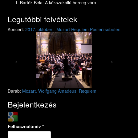
Bartók Béla: A kékszakállú herceg vára
Legutóbbi felvételek
Previous
Next
Koncert:
2017. október - Mozart Requiem Pesterzsébeten
Mozart: Requiem
Mozart: Requiem
Darab:
Mozart, Wolfgang Amadeus: Requiem
Bejelentkezés
Login with Google
Felhasználónév
*