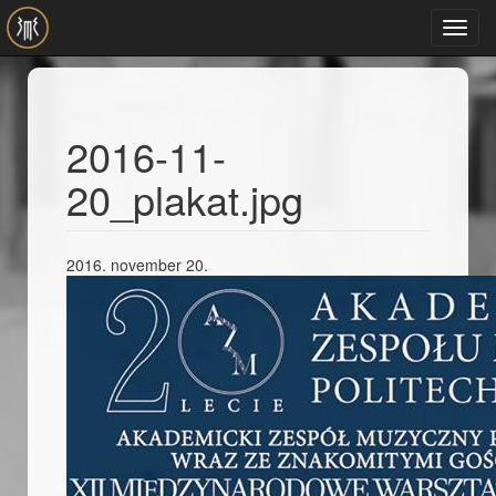
Ugrás a tartalomra
Toggl
navig
2016-11-
20_plakat.jpg
2016. november 20.