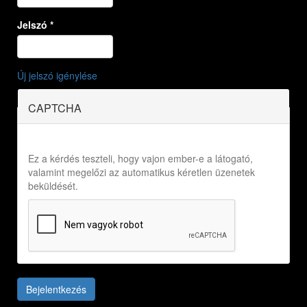
Jelszó
*
Új jelszó igénylése
CAPTCHA
Ez a kérdés teszteli, hogy vajon ember-e a látogató,
valamint megelőzi az automatikus kéretlen üzenetek
beküldését.
Bejelentkezés