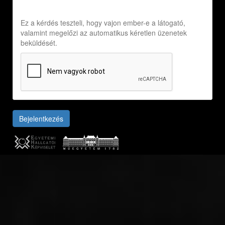
Ez a kérdés teszteli, hogy vajon ember-e a látogató,
valamint megelőzi az automatikus kéretlen üzenetek
beküldését.
Bejelentkezés