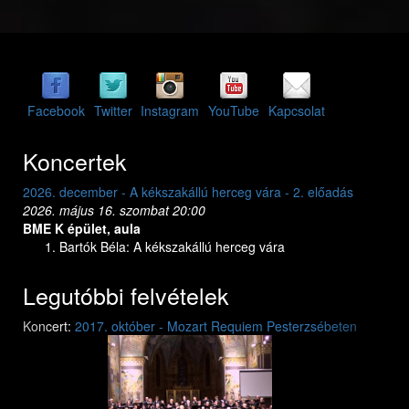
Facebook
Twitter
Instagram
YouTube
Kapcsolat
Koncertek
 2. előadás
2026. december - A kékszakállú herceg vára - 1. előadás
2026. május 15. péntek 20:00
BME K épület, aula
Bartók Béla: A kékszakállú herceg vára
Legutóbbi felvételek
Previous
Next
Koncert:
2017. október - Mozart Requiem Pesterzsébeten
Mozart: Requiem
Mozart: Requiem