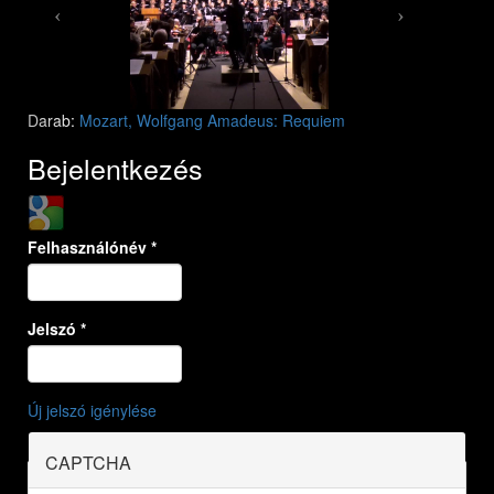
Darab:
Mozart, Wolfgang Amadeus: Requiem
Bejelentkezés
Login with Google
Felhasználónév
*
Jelszó
*
Új jelszó igénylése
CAPTCHA