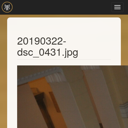
Ugrás a tartalomra
Toggl
navig
20190322-
dsc_0431.jpg