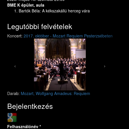
BME K épület, aula
Bartók Béla: A kékszakállú herceg vára
Legutóbbi felvételek
Previous
Next
Koncert:
2017. október - Mozart Requiem Pesterzsébeten
Mozart: Requiem
Mozart: Requiem
Darab:
Mozart, Wolfgang Amadeus: Requiem
Bejelentkezés
Login with Google
Felhasználónév
*