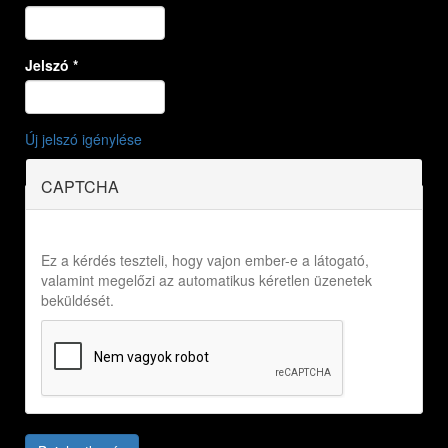
Jelszó
*
Új jelszó igénylése
CAPTCHA
Ez a kérdés teszteli, hogy vajon ember-e a látogató,
valamint megelőzi az automatikus kéretlen üzenetek
beküldését.