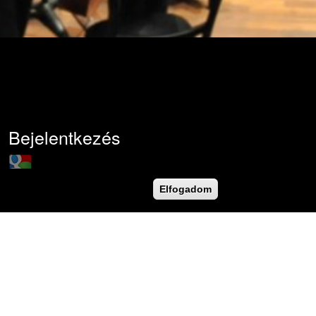
Bejelentkezés
Login with Google
Felhasználónév
*
Elfogadom
Jelszó
*
Új jelszó igénylése