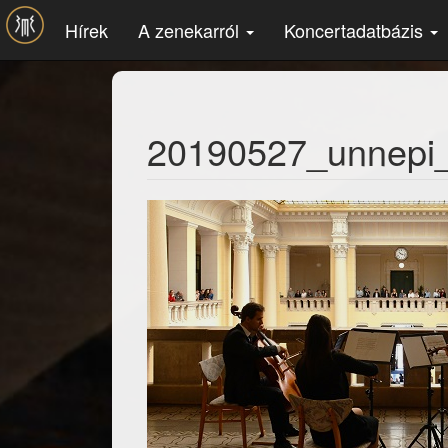
Ugrás a tartalomra
Hírek
A zenekarról
Koncertadatbázis
20190527_unnepi_