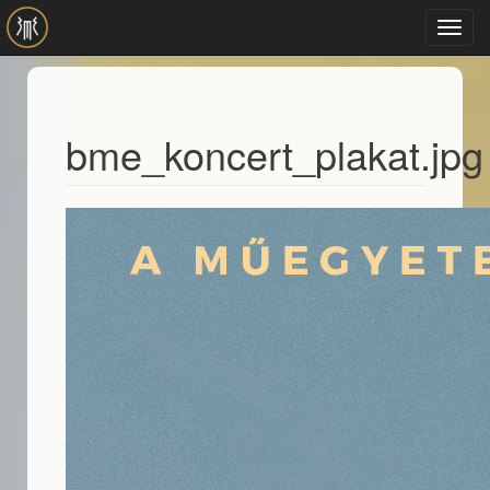
Ugrás a tartalomra
Toggl
navig
bme_koncert_plakat.jpg