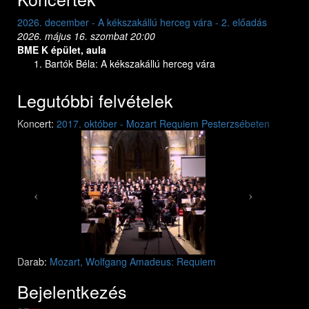
2026. december - A kékszakállú herceg vára - 1. előadás
2026. május 15. péntek 20:00
BME K épület, aula
Bartók Béla: A kékszakállú herceg vára
Legutóbbi felvételek
Previous
Next
Koncert:
2017. október - Mozart Requiem Pesterzsébeten
Mozart: Requiem
Mozart: Requiem
Darab:
Mozart, Wolfgang Amadeus: Requiem
Bejelentkezés