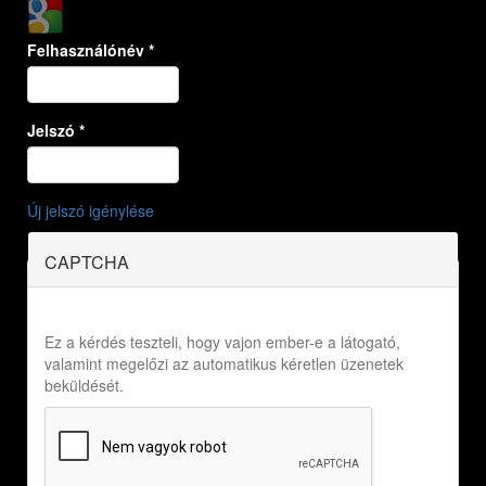
Login with Google
Felhasználónév
*
Jelszó
*
Új jelszó igénylése
CAPTCHA
Ez a kérdés teszteli, hogy vajon ember-e a látogató,
valamint megelőzi az automatikus kéretlen üzenetek
beküldését.