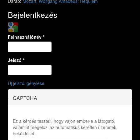
Darab:
Mozart, Wolfgang Amadeus: Requiem
Bejelentkezés
Login with Google
Felhasználónév
*
Jelszó
*
Új jelszó igénylése
CAPTCHA
Ez a kérdés teszteli, hogy vajon ember-e a látogató,
valamint megelőzi az automatikus kéretlen üzenetek
beküldését.