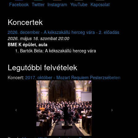
Facebook
Twitter
Instagram
YouTube
Kapcsolat
Koncertek
vára - 2. előadás
2026. december - A kékszakállú herceg vára - 1. elő
2026. május 15. péntek 20:00
BME K épület, aula
g vára
Bartók Béla: A kékszakállú herceg vára
Legutóbbi felvételek
Previous
Next
Koncert:
2017. október - Mozart Requiem Pesterzsébeten
Mozart: Requiem
Mozart: Requiem