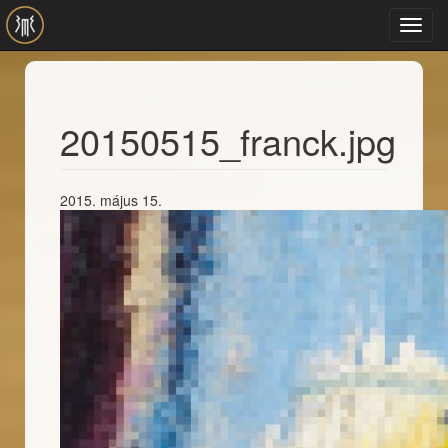
Ugrás a tartalomra
Toggl
navig
20150515_franck.jpg
2015. május 15.