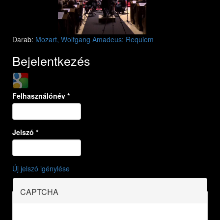
Darab:
Mozart, Wolfgang Amadeus: Requiem
Bejelentkezés
Login with Google
Felhasználónév
*
Jelszó
*
Új jelszó igénylése
CAPTCHA