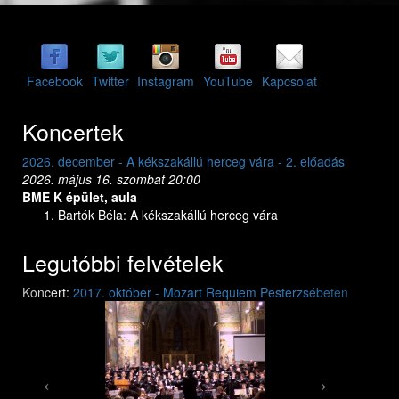
Facebook
Twitter
Instagram
YouTube
Kapcsolat
Koncertek
2026. december - A kékszakállú herceg vára - 2. előadás
2026. dec
2026. május 16. szombat 20:00
2026. máj
BME K épület, aula
BME K ép
Bartók Béla: A kékszakállú herceg vára
Bar
Legutóbbi felvételek
Previous
Next
Koncert:
2017. október - Mozart Requiem Pesterzsébeten
Mozart: Requiem
Mozart: Requiem