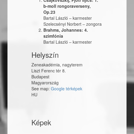
Csajkovszkij, Pjotr Iljics: 1.
b-moll rongoraverseny,
Op.23
Bartal László
–
karmester
Szelecsényi Norbert
–
zongora
Brahms, Johannes: 4.
szimfónia
Bartal László
–
karmester
Helyszín
Zeneakadémia, nagyterem
Liszt Ferenc tér 8.
Budapest
Magyarország
See map:
Google térképek
HU
Képek