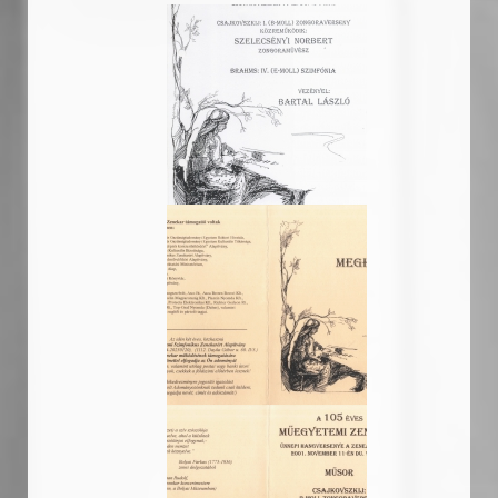
20011111_plakat_105
20011111_meghivo_10
20011111_meghivo_10