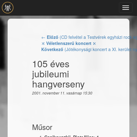
Ugrás a tartalomra
Toggl
navig
←
Előző
(CD felvétel a Testvérek egyházi rock 
⤨
Véletlenszerű koncert
⤪
Következő
(Jótékonysági koncert a XI. kerület 
105 éves
jubileumi
hangverseny
2001. november 11. vasárnap 15:30
Műsor