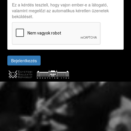
Ez a kérdés teszteli, hogy vajon ember-e a látogató,
valamint megelőzi az automatikus kéretlen üzenetek
beküldését.
Bejelentkezés