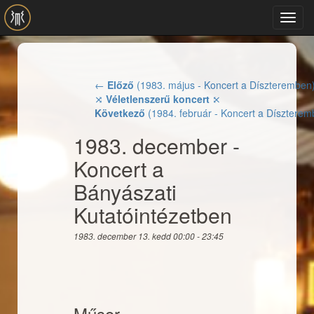
Ugrás a tartalomra
Toggl
navig
←
Előző
(1983. május - Koncert a Díszteremben
⤨
Véletlenszerű koncert
⤪
Következő
(1984. február - Koncert a Dísztere
1983. december -
Koncert a
Bányászati
Kutatóintézetben
1983. december 13. kedd
00:00
-
23:45
Műsor