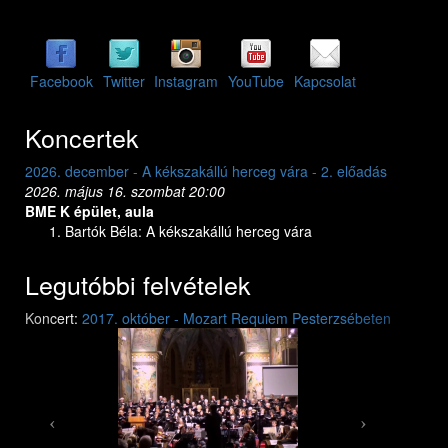
Facebook
Twitter
Instagram
YouTube
Kapcsolat
Koncertek
2026. december - A kékszakállú herceg vára - 2. előadás
2026. május 16. szombat 20:00
BME K épület, aula
Bartók Béla: A kékszakállú herceg vára
Legutóbbi felvételek
Previous
Next
Koncert:
2017. október - Mozart Requiem Pesterzsébeten
Mozart: Requiem
Mozart: Requiem