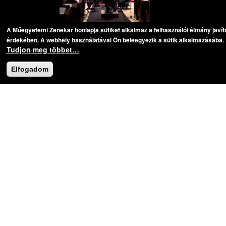
A Műegyetemi Zenekar honlapja sütiket alkalmaz a felhasználói élmány javí
Darab:
Mozart, Wolfgang Amadeus: Requiem
érdekében. A webhely használatával Ön beleegyezik a sütik alkalmazásába.
Tudjon meg többet…
Bejelentkezés
Elfogadom
Login with Google
Felhasználónév
*
Jelszó
*
Új jelszó igénylése
CAPTCHA