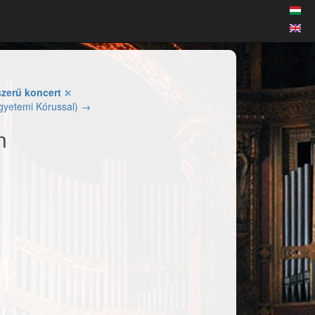
szerű koncert
⤪
gyetemi Kórussal) →
n