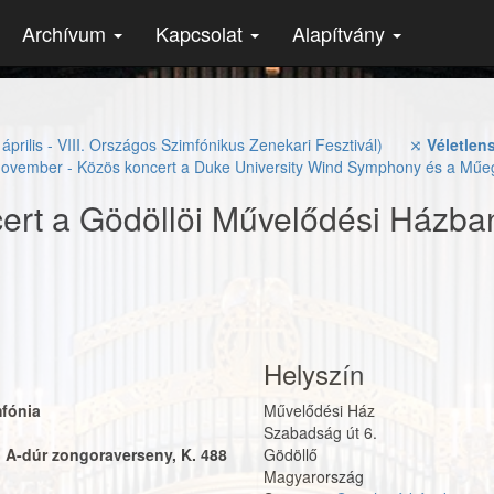
Archívum
Kapcsolat
Alapítvány
április - VIII. Országos Szimfónikus Zenekari Fesztivál)
⤨
Véletlen
ovember - Közös koncert a Duke University Wind Symphony és a Műe
cert a Gödöllöi Művelődési Házba
Helyszín
mfónia
Művelődési Ház
Szabadság út 6.
 A-dúr zongoraverseny, K. 488
Gödöllő
Magyarország