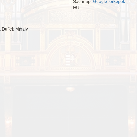
See map:
Google térképek
HU
 Duffek Mihály.
t_godollokoncert001.jpg