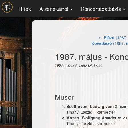
Ugrás a tartalomra
Hírek
A zenekarról
Koncertadatbázis
←
Előző
(1987. 
Következő
(1987. n
1987. május - Kon
1987. május 7. csütörtök 17:30
Műsor
Beethoven, Ludwig van: 2. szi
Tihanyi László
–
karmester
Mozart, Wolfgang Amadeus: 23.
Tihanyi László
–
karmester