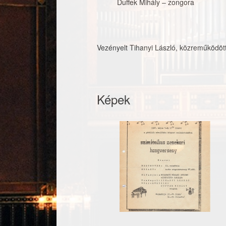
Duffek Mihály
–
zongora
Vezényelt Tihanyi László, közreműködött
Képek
19870507_plaka