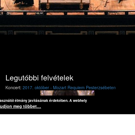
Legutóbbi felvételek
Previous
Next
 herceg vára - 1. előadás
Koncert:
2017. október - Mozart Requiem Pesterzsébeten
Mozart: Requiem
Mozart: Requiem
használói élmány javításának érdekében. A webhely
lú herceg vára
Tudjon meg többet…