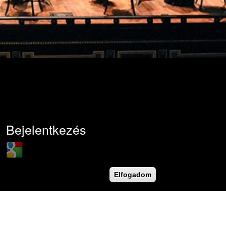
Bejelentkezés
Login with Google
Felhasználónév
*
Elfogadom
Jelszó
*