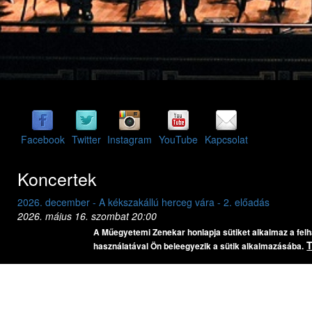
Facebook
Twitter
Instagram
YouTube
Kapcsolat
Koncertek
akállú herceg vára - 2. előadás
2026. december - A kékszakállú
 20:00
2026. május 15. péntek 20:00
BME K épület, aula
A Műegyetemi Zenekar honlapja sütiket alkalmaz a fel
szakállú herceg vára
Bartók Béla: A kékszakál
használatával Ön beleegyezik a sütik alkalmazásába.