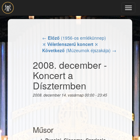
Ugrás a tartalomra
Toggl
navig
←
Előző
(1956-os emlékünnep)
⤨
Véletlenszerű koncert
⤪
Következő
(Múzeumok éjszakája) →
2008. december -
Koncert a
Dísztermben
2008. december 14. vasárnap
00:00
-
23:45
Műsor