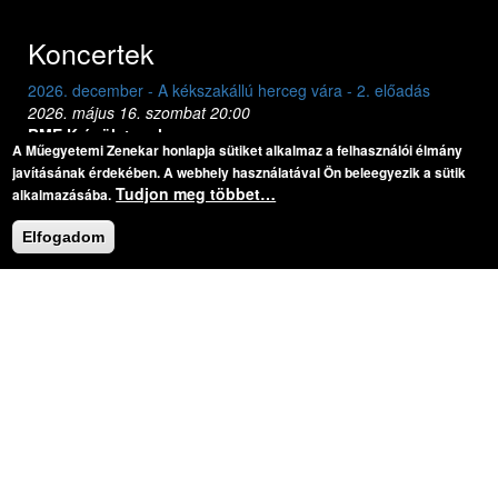
Koncertek
2026. december - A kékszakállú herceg vára - 2. előadás
2026. dec
2026. május 16. szombat 20:00
2026. máj
BME K épület, aula
BME K ép
A Műegyetemi Zenekar honlapja sütiket alkalmaz a felhasználói élmány
Bartók Béla: A kékszakállú herceg vára
Bar
javításának érdekében. A webhely használatával Ön beleegyezik a sütik
Tudjon meg többet…
alkalmazásába.
Legutóbbi felvételek
Elfogadom
Previous
Next
Koncert:
2017. október - Mozart Requiem Pesterzsébeten
Mozart: Requiem
Mozart: Requiem
Darab:
Mozart, Wolfgang Amadeus: Requiem