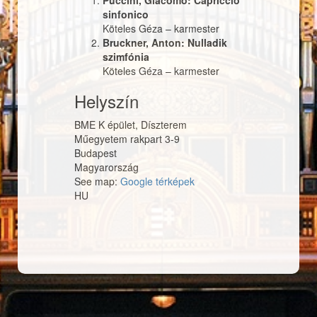
Puccini, Giacomo: Capriccio
sinfonico
Köteles Géza
–
karmester
Bruckner, Anton: Nulladik
szimfónia
Köteles Géza
–
karmester
Helyszín
BME K épület, Díszterem
Műegyetem rakpart 3-9
Budapest
Magyarország
See map:
Google térképek
HU