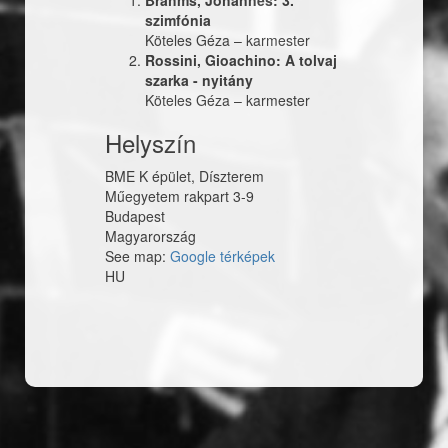
Brahms, Johannes: 3.
szimfónia
Köteles Géza
–
karmester
Rossini, Gioachino: A tolvaj
szarka - nyitány
Köteles Géza
–
karmester
Helyszín
BME K épület, Díszterem
Műegyetem rakpart 3-9
Budapest
Magyarország
See map:
Google térképek
HU