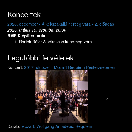
Koncertek
2026. december - A kékszakállú herceg vára - 2. előadás
2026. május 16. szombat 20:00
BME K épület, aula
Bartók Béla: A kékszakállú herceg vára
Legutóbbi felvételek
Previous
Next
Koncert:
2017. október - Mozart Requiem Pesterzsébeten
Mozart: Requiem
Mozart: Requiem
Darab:
Mozart, Wolfgang Amadeus: Requiem