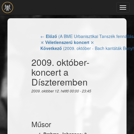
Ugrás a tartalomra
Toggl
navig
←
Előző
(A BME Urbanisztikai Tanszék fennállás
⤨
Véletlenszerű koncert
⤪
Következő
(2009. október - Bach kantáták Bon
2009. október-
koncert a
Díszteremben
2009. október 12. hétfő
00:00
-
23:45
Műsor