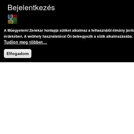
Bejelentkezés
Login with Google
Felhasználónév
*
A Műegyetemi Zenekar honlapja sütiket alkalmaz a felhasználói élmány javí
érdekében. A webhely használatával Ön beleegyezik a sütik alkalmazásába.
Tudjon meg többet…
Jelszó
*
Elfogadom
Új jelszó igénylése
CAPTCHA
Ez a kérdés teszteli, hogy vajon ember-e a látogató,
valamint megelőzi az automatikus kéretlen üzenetek
beküldését.