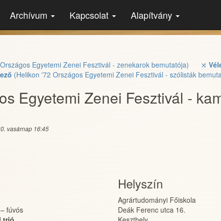
Archívum
Kapcsolat
Alapítvány
 Országos Egyetemi Zenei Fesztivál - zenekarok bemutatója)
⤨
Vél
ező
(Helikon '72 Országos Egyetemi Zenei Fesztivál - szólisták bemut
os Egyetemi Zenei Fesztivál - k
 30. vasárnap 16:45
Helyszín
Agrártudományi Főiskola
–
fúvós
Deák Ferenc utca 16.
 trió
Keszthely