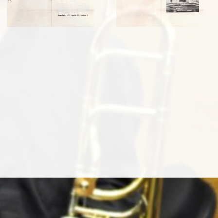
fuzet_orszagosegyetemienekzene