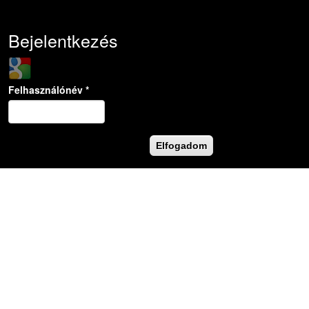
Bejelentkezés
Login with Google
Felhasználónév
*
Jelszó
*
Elfogadom
Új jelszó igénylése
CAPTCHA
Ez a kérdés teszteli, hogy vajon ember-e a látogató,
valamint megelőzi az automatikus kéretlen üzenetek
beküldését.