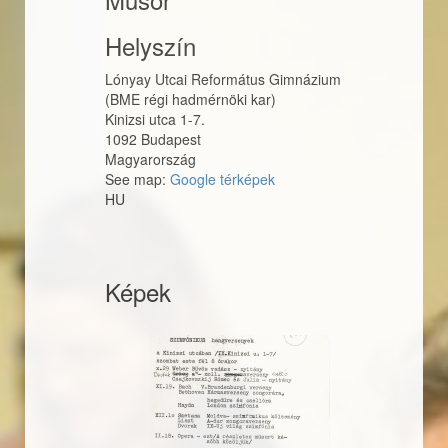
Helyszín
Lónyay Utcai Református Gimnázium
(BME régi hadmérnöki kar)
Kinizsi utca 1-7.
1092
Budapest
Magyarország
See map:
Google térképek
HU
Képek
19660067_evad002.j