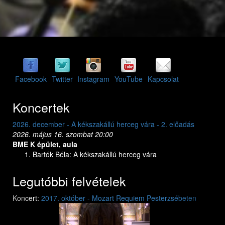
Facebook
Twitter
Instagram
YouTube
Kapcsolat
Koncertek
2026. december - A kékszakállú herceg vára - 2. előadás
2026. május 16. szombat 20:00
BME K épület, aula
Bartók Béla: A kékszakállú herceg vára
Legutóbbi felvételek
Previous
Next
Koncert:
2017. október - Mozart Requiem Pesterzsébeten
Mozart: Requiem
Mozart: Requiem