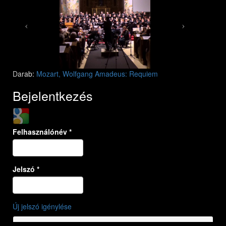
Darab:
Mozart, Wolfgang Amadeus: Requiem
Bejelentkezés
Login with Google
Felhasználónév
*
Jelszó
*
Új jelszó igénylése