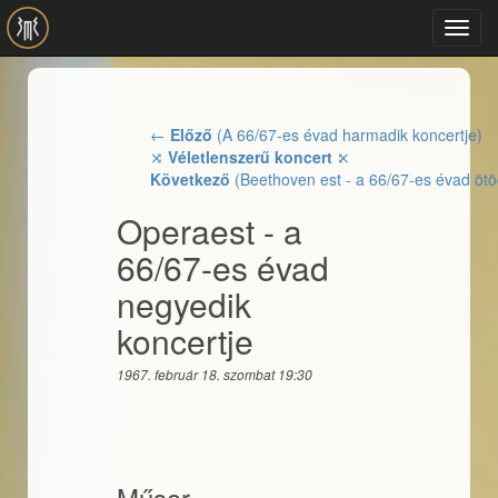
Ugrás a tartalomra
Toggl
navig
←
Előző
(A 66/67-es évad harmadik koncertje)
⤨
Véletlenszerű koncert
⤪
Következő
(Beethoven est - a 66/67-es évad ötö
Operaest - a
66/67-es évad
negyedik
koncertje
1967. február 18. szombat 19:30
Műsor