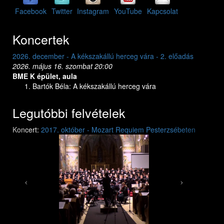
Facebook
Twitter
Instagram
YouTube
Kapcsolat
Koncertek
2026. december - A kékszakállú herceg vára - 2. előadás
2026. dec
2026. május 16. szombat 20:00
2026. máj
BME K épület, aula
BME K ép
Bartók Béla: A kékszakállú herceg vára
Bar
Legutóbbi felvételek
Previous
Next
Koncert:
2017. október - Mozart Requiem Pesterzsébeten
Mozart: Requiem
Mozart: Requiem