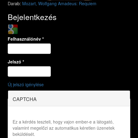
Darab:
Mozart, Wolfgang Amadeus: Requiem
Bejelentkezés
Login with Google
Felhasználónév
*
Jelszó
*
Új jelszó igénylése
CAPTCHA
Ez a kérdés teszteli, hogy vajon ember-e a látogató,
valamint megelőzi az automatikus kéretlen üzenetek
beküldését.