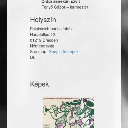
C-dúr zenekari szvit
Fenyő Gábor
–
karmester
Helyszín
Palaisteich parkszínház
Hauptallee 12.
01219
Dresden
Németország
See map:
Google térképek
DE
Képek
19750807_musorfuzet