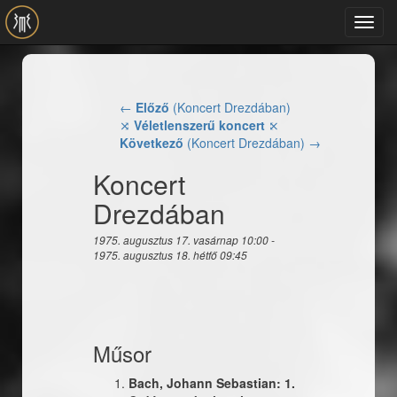
Ugrás a tartalomra
Toggl
navig
←
Előző
(Koncert Drezdában)
⤨
Véletlenszerű koncert
⤪
Következő
(Koncert Drezdában) →
Koncert
Drezdában
1975. augusztus 17. vasárnap 10:00
-
1975. augusztus 18. hétfő 09:45
Műsor
Bach, Johann Sebastian: 1.