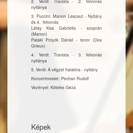
2. Verdi: Traviata - 2. felvonás
nyitánya
3. Puccini: Manon Lescaut - Nyitány
és 4. felvonás
Létay Kiss Gabriella - szoprán
(Manon)
Pataki Potyók Dániel - tenor (Des
Grieux)
4. Verdi: Traviata - 3. felvonás
nyitánya
5. Verdi: A végzet hatalma - nyitány
Koncertmester: Pechan Rudolf
Vezényel: Köteles Géza
Képek