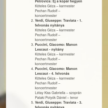
Petrovics: Éj a kopár hegyen
Köteles Géza
–
karmester
Pechan Rudolf
–
koncertmester
Verdi, Giuseppe: Traviata - 1.
felvonás nyitánya
Köteles Géza
–
karmester
Pechan Rudolf
–
koncertmester
Puccini, Giacomo: Manon
Lescaut - nyitány
Köteles Géza
–
karmester
Pechan Rudolf
–
koncertmester
Puccini, Giacomo: Manon
Lescaut - 4. felvonás
Köteles Géza
–
karmester
Pechan Rudolf
–
koncertmester
Létay Kiss Gabriella
–
szoprán
Pataki Potyók Dániel
–
tenor
Verdi, Giuseppe: Traviata - 3.
felvonás nyitánya