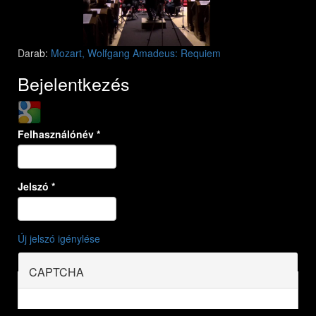
Darab:
Mozart, Wolfgang Amadeus: Requiem
Bejelentkezés
Login with Google
Felhasználónév
*
Jelszó
*
Új jelszó igénylése
CAPTCHA