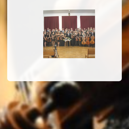
20100529193234.jpg