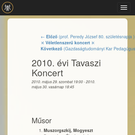
Ugrás a tartalomra
Toggl
navig
←
Előző
(prof. Peredy József 80. születésnapja )
⤨
Véletlenszerű koncert
⤪
Következő
(Gazdaságtudományi Kar Pedagúgu
2010. évi Tavaszi
Koncert
2010. május 29. szombat 19:00
-
2010.
május 30. vasárnap 18:45
Műsor
Muszorgszkij, Mogyeszt