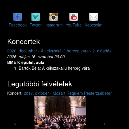
Facebook
Twitter
Instagram
YouTube
Kapcsolat
Koncertek
2026. december - A kékszakállú herceg vára - 2. előadás
2026. dec
2026. május 16. szombat 20:00
2026. máj
BME K épület, aula
BME K ép
Bartók Béla: A kékszakállú herceg vára
Bar
Legutóbbi felvételek
Previous
Next
Koncert:
2017. október - Mozart Requiem Pesterzsébeten
Mozart: Requiem
Mozart: Requiem