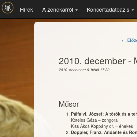
Ugrás a tartalomra
Hírek
A zenekarról
Koncertadatbázis
←
Előz
2010. december - 
2010. december 6. hétfő 17:30
Műsor
Pálfalvi, József: A török és a t
Köteles Géza
–
zongora
Kiss Ákos Koppány dr.
–
énekes
Doppler, Franz: Andante és Ron