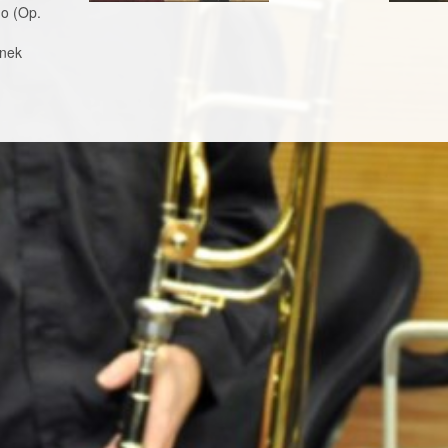
do (Op.
enek