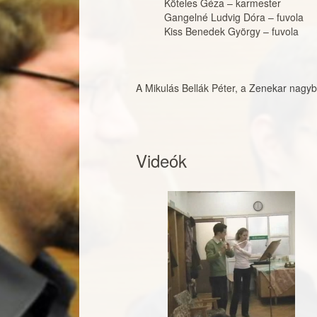
Köteles Géza
–
karmester
Gangelné Ludvig Dóra
–
fuvola
Kiss Benedek György
–
fuvola
A Mikulás Bellák Péter, a Zenekar nagyb
Videók
2010-es Mikulá
2010-es Mikulá