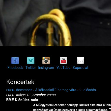
Facebook
Twitter
Instagram
YouTube
Kapcsolat
Koncertek
2026. december - A kékszakállú herceg vára - 2. előadás
2
2026. május 16. szombat 20:00
2
BME K épület, aula
B
Bartók Béla: A kékszakállú herceg vára
A Műegyetemi Zenekar honlapja sütiket alkalmaz a fel
használatával Ön beleegyezik a sütik alkalmazásába.