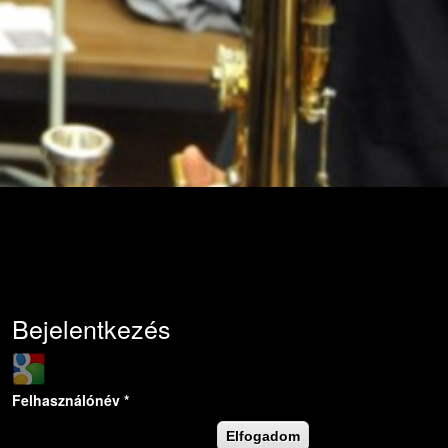
Bejelentkezés
Login with Google
Felhasználónév
*
Elfogadom